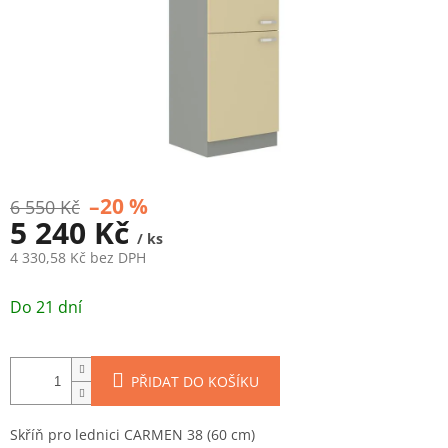
–20 %
6 550 Kč
5 240 Kč
/ ks
4 330,58 Kč bez DPH
Měrná
cena:
Do 21 dní
PŘIDAT DO KOŠÍKU
Skříň pro lednici CARMEN 38 (60 cm)