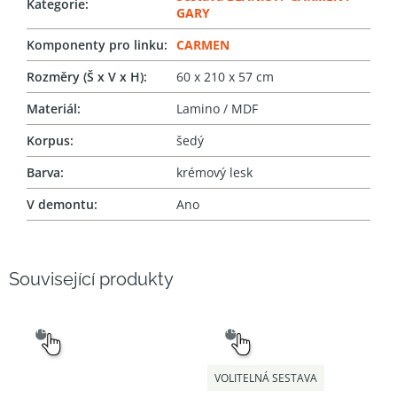
Kategorie
:
GARY
Komponenty pro linku
:
CARMEN
Rozměry (Š x V x H)
:
60 x 210 x 57 cm
Materiál
:
Lamino / MDF
Korpus
:
šedý
Barva
:
krémový lesk
V demontu
:
Ano
Související produkty
SNADNÝ
SNADNÝ
VÝBĚR
VÝBĚR
VOLITELNÁ SESTAVA