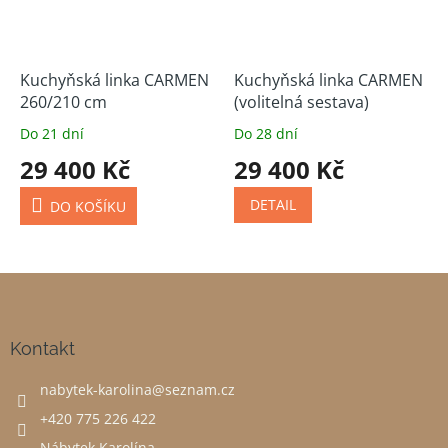
Kuchyňská linka CARMEN
Kuchyňská linka CARMEN
260/210 cm
(volitelná sestava)
Do 21 dní
Do 28 dní
29 400 Kč
29 400 Kč
DETAIL
DO KOŠÍKU
Z
á
p
a
Kontakt
t
nabytek-karolina
@
seznam.cz
í
+420 775 226 422
Nábytek Karolína