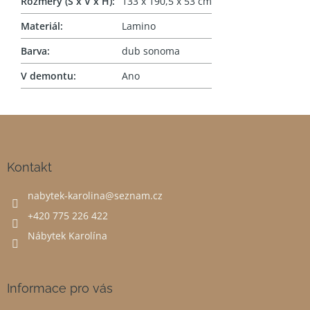
Rozměry (Š x V x H)
:
133 x 190,5 x 53 cm
Materiál
:
Lamino
Barva
:
dub sonoma
V demontu
:
Ano
Z
á
p
a
Kontakt
t
nabytek-karolina
@
seznam.cz
í
+420 775 226 422
Nábytek Karolína
Informace pro vás