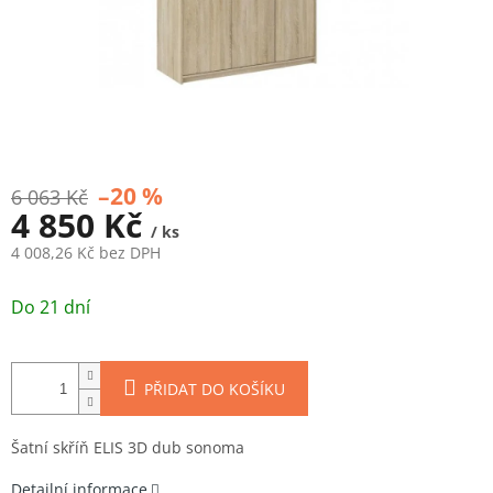
–20 %
6 063 Kč
4 850 Kč
/ ks
4 008,26 Kč bez DPH
Měrná
cena:
Do 21 dní
PŘIDAT DO KOŠÍKU
Šatní skříň ELIS 3D dub sonoma
Detailní informace