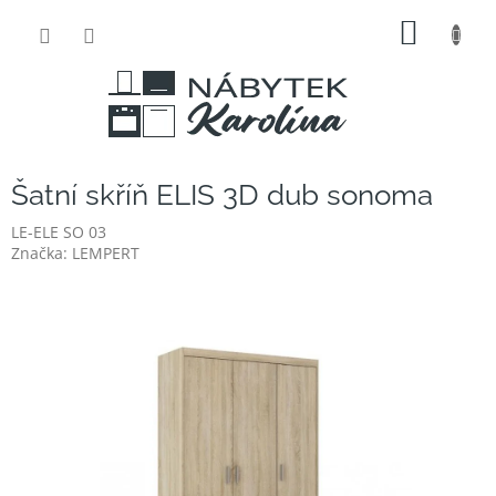
Přejít
NÁKUP
na
obsah
KOŠÍK
Šatní skříň ELIS 3D dub sonoma
LE-ELE SO 03
Značka:
LEMPERT