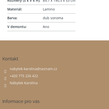
Rozměry (Š x V x H)
:
89,7 x 190,5 x 53 cm
Materiál
:
Lamino
Barva
:
dub sonoma
V demontu
:
Ano
Z
á
p
a
Kontakt
t
nabytek-karolina
@
seznam.cz
í
+420 775 226 422
Nábytek Karolína
Informace pro vás