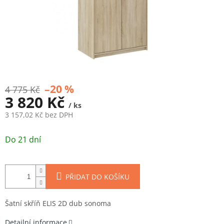
–20 %
4 775 Kč
3 820 Kč
/ ks
3 157,02 Kč bez DPH
Měrná
cena:
Do 21 dní
PŘIDAT DO KOŠÍKU
Šatní skříň ELIS 2D dub sonoma
Detailní informace