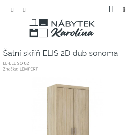
Přejít
NÁKUP
na
obsah
KOŠÍK
Šatní skříň ELIS 2D dub sonoma
LE-ELE SO 02
Značka:
LEMPERT