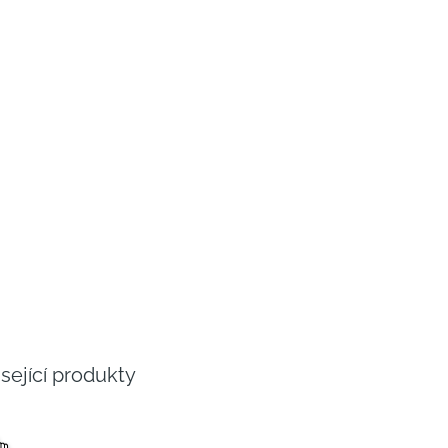
sející produkty
NÝ
ĚR