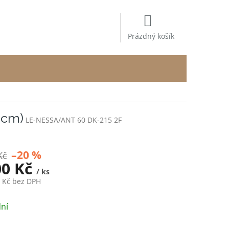
NÁKUPNÍ
KOŠÍK
Prázdný košík
 cm)
LE-NESSA/ANT 60 DK-215 2F
–20 %
Kč
00 Kč
/ ks
7 Kč bez DPH
ní