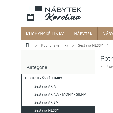
Přejít
na
obsah
KUCHYŇSKÉ LINKY
NÁBYTEK
NÁB
Domů
Kuchyňské linky
Sestava NESSY
P
Potr
o
Přeskočit
s
Značka
Kategorie
kategorie
t
r
KUCHYŇSKÉ LINKY
a
n
Sestava ARIA
n
Sestava ARINA / MONY / SIENA
í
p
Sestava ARISA
a
Sestava NESSY