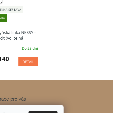
TELNÁ SESTAVA
NKA
ňská linka NESSY -
cit (volitelná
va)
Do 28 dní
140
DETAIL
mace pro vás
 a platba