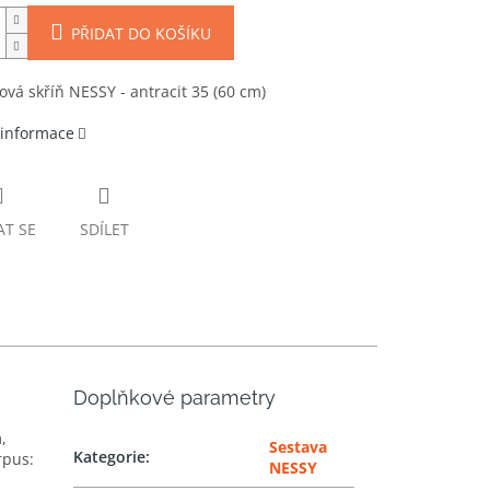
PŘIDAT DO KOŠÍKU
ová skříň NESSY - antracit 35 (60 cm)
 informace
AT SE
SDÍLET
Doplňkové parametry
,
Sestava
Kategorie
:
rpus:
NESSY