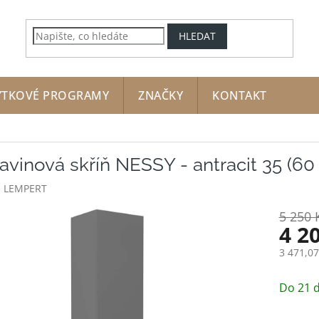
HLEDAT
YTKOVÉ PROGRAMY
ZNAČKY
KONTAKT
avinová skříň NESSY - antracit 35 (60
:
LEMPERT
5 250 
4 2
3 471,0
Měrná
cena:
Do 21 d