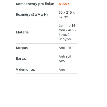
Komponenty pro linku
:
NESSY
60 x 215 x
Rozměry (Š x V x H)
:
57 cm
Lamino 16
mm / ABS /
Materiál
:
kovové
úchytky
Korpus
:
Antracit
Antracit
Barva
:
ABS
V demontu
:
Ano