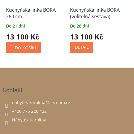
Kuchyňská linka BORA
Kuchyňská linka BORA
260 cm
(volitelná sestava)
Do 21 dní
Do 28 dní
13 100 Kč
13 100 Kč
DETAIL
DO KOŠÍKU
Z
á
p
a
Kontakt
t
nabytek-karolina
@
seznam.cz
í
+420 775 226 422
Nábytek Karolína