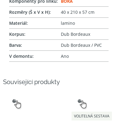
Komponenty pro linku
:
BORA
Rozměry (Š x V x H)
:
40 x 210 x 57 cm
Materiál
:
lamino
Korpus
:
Dub Bordeaux
Barva
:
Dub Bordeaux / PVC
V demontu
:
Ano
Související produkty
SNADNÝ
SNADNÝ
VÝBĚR
VÝBĚR
VOLITELNÁ SESTAVA