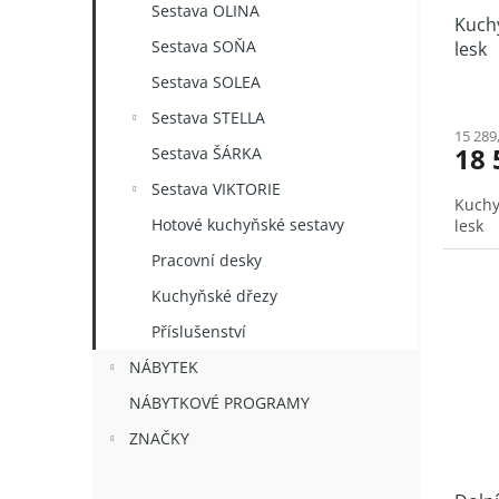
u
Sestava OLINA
Kuchy
k
Sestava SOŇA
lesk
t
ů
Sestava SOLEA
Sestava STELLA
15 289
18 
Sestava ŠÁRKA
Sestava VIKTORIE
Kuchy
Hotové kuchyňské sestavy
lesk
Pracovní desky
Kuchyňské dřezy
Příslušenství
NÁBYTEK
NÁBYTKOVÉ PROGRAMY
ZNAČKY