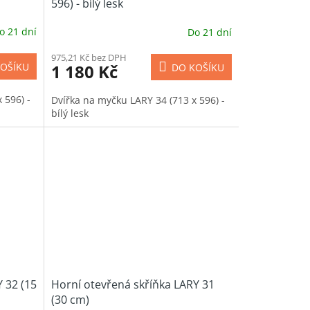
596) - bílý lesk
o 21 dní
Do 21 dní
975,21 Kč bez DPH
1 180 Kč
OŠÍKU
DO KOŠÍKU
 596) -
Dvířka na myčku LARY 34 (713 x 596) -
bílý lesk
 32 (15
Horní otevřená skříňka LARY 31
(30 cm)