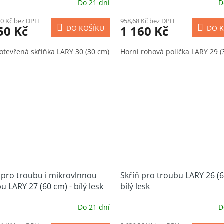
Do 21 dní
D
70 Kč bez DPH
958,68 Kč bez DPH
50 Kč
1 160 Kč
DO KOŠÍKU
DO K
 otevřená skříňka LARY 30 (30 cm)
Horní rohová polička LARY 29 (
 pro troubu i mikrovlnnou
Skříň pro troubu LARY 26 (6
u LARY 27 (60 cm) - bílý lesk
bílý lesk
Do 21 dní
D