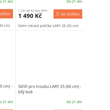
o 21 dní
Do 21 dní
1 231,40 Kč bez DPH
1 490 Kč
OŠÍKU
DO KOŠÍKU
30 cm)
Dolní rohová polička LARY 28 (30 cm)
0 cm) -
Skříň pro troubu LARY 25 (60 cm) -
bílý lesk
o 21 dní
Do 21 dní