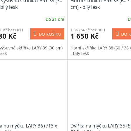
 výsuvná skříňka LARY 39 (30
Horní skříňka LARY 38 (60 / 
bílý lesk
cm) - bílý lesk
Do 21 dní
D
10 Kč bez DPH
1 363,64 Kč bez DPH
80 Kč
1 650 Kč
DO KOŠÍKU
DO K
 výsuvná skříňka LARY 39 (30 cm)
Horní skříňka LARY 38 (60 / 36 
 lesk
- bílý lesk
a na myčku LARY 36 (713 x
Dvířka na myčku LARY 35 (5