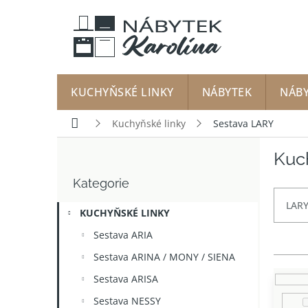
Přejít
na
obsah
KUCHYŇSKÉ LINKY
NÁBYTEK
NÁB
Domů
Kuchyňské linky
Sestava LARY
P
Kuc
o
Přeskočit
s
Kategorie
kategorie
t
r
LARY 
KUCHYŇSKÉ LINKY
a
n
Sestava ARIA
n
Sestava ARINA / MONY / SIENA
í
p
Sestava ARISA
a
Sestava NESSY