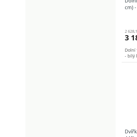
Dolní
cm) - 
2 628,
3 1
Dolní
- bílý
Dvířk