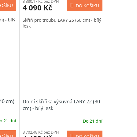
3 380,17 Kč bez DPH
4 090 Kč
OŠÍKU
DO KOŠÍKU
) - bílý
Skříň pro troubu LARY 25 (60 cm) - bílý
lesk
(40 cm)
Dolní skříňka výsuvná LARY 22 (30
cm) - bílý lesk
o 21 dní
Do 21 dní
3 702,48 Kč bez DPH
OŠÍKU
DO KOŠÍKU