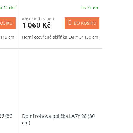
o 21 dní
Do 21 dní
876,03 Kč bez DPH
1 060 Kč
OŠÍKU
DO KOŠÍKU
 (15 cm)
Horní otevřená skříňka LARY 31 (30 cm)
29 (30
Dolní rohová polička LARY 28 (30
cm)