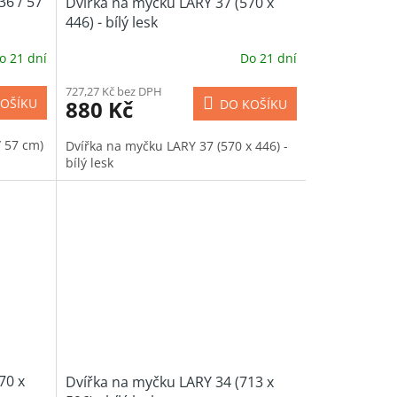
36 / 57
Dvířka na myčku LARY 37 (570 x
446) - bílý lesk
o 21 dní
Do 21 dní
727,27 Kč bez DPH
880 Kč
OŠÍKU
DO KOŠÍKU
/ 57 cm)
Dvířka na myčku LARY 37 (570 x 446) -
bílý lesk
70 x
Dvířka na myčku LARY 34 (713 x