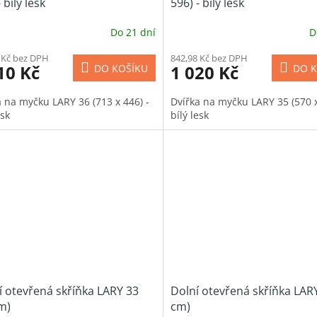
 bílý lesk
596) - bílý lesk
Do 21 dní
D
 Kč bez DPH
842,98 Kč bez DPH
10 Kč
1 020 Kč
DO KOŠÍKU
DO K
a na myčku LARY 36 (713 x 446) -
Dvířka na myčku LARY 35 (570 x
esk
bílý lesk
 otevřená skříňka LARY 33
Dolní otevřená skříňka LARY
m)
cm)