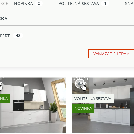
AKCE
NOVINKA
2
VOLITELNÁ SESTAVA
1
SNA
ČKY
PERT
42
VYMAZAT FILTRY
NÝ
SNADNÝ
ĚR
VÝBĚR
INKA
VOLITELNÁ SESTAVA
NOVINKA