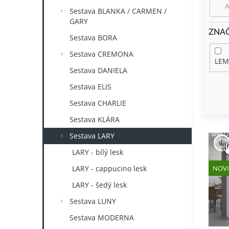
n
Sestava BLANKA / CARMEN /
e
GARY
l
ZNA
Sestava BORA
Sestava CREMONA
LEM
Sestava DANIELA
Sestava ELIS
Sestava CHARLIE
Sestava KLÁRA
V
SNAD
Sestava LARY
ý
VÝB
p
LARY - bílý lesk
i
NOV
LARY - cappucino lesk
s
p
LARY - šedý lesk
r
Sestava LUNY
o
Sestava MODERNA
d