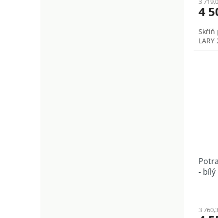
3 719,
4 5
Skříň
LARY 2
Potra
- bílý
3 760,