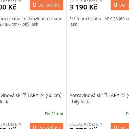
01 Kč bez DPH
2 636,36 Kč bez DPH
00 Kč
3 190 Kč
DO KOŠÍKU
DO K
 pro troubu i mikrovlnnou troubu
Skříň pro troubu LARY 26 (60 cm
7 (60 cm) - bílý lesk
lesk
vinová skříň LARY 24 (60 cm)
Potravinová skříň LARY 23 
 lesk
- bílý lesk
Do 21 dní
D
33 Kč bez DPH
3 033,06 Kč bez DPH
DO KOŠÍKU
DO K