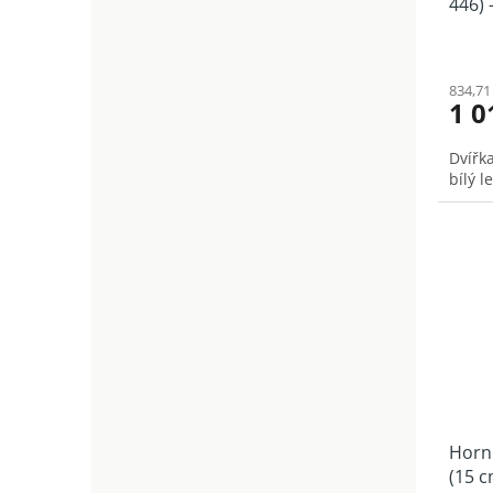
446) -
834,71
1 0
Dvířk
bílý l
Horní
(15 c