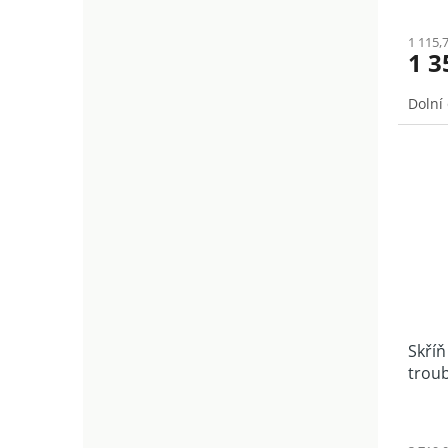
1 115,
1 3
Dolní
Skříň
troub