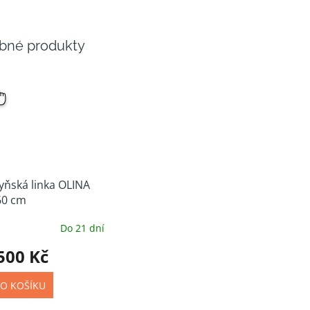
NÝ
ĚR
yňská linka OLINA
60 cm
Do 21 dní
500 Kč
O KOŠÍKU