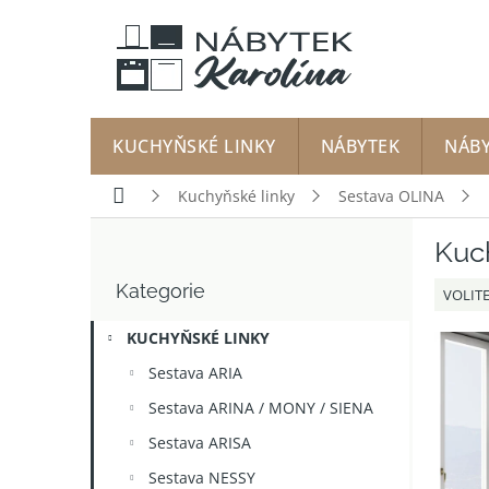
Přejít
na
obsah
KUCHYŇSKÉ LINKY
NÁBYTEK
NÁB
Domů
Kuchyňské linky
Sestava OLINA
P
Kuch
o
Přeskočit
s
Kategorie
kategorie
VOLIT
t
r
KUCHYŇSKÉ LINKY
a
n
Sestava ARIA
n
Sestava ARINA / MONY / SIENA
í
p
Sestava ARISA
a
Sestava NESSY