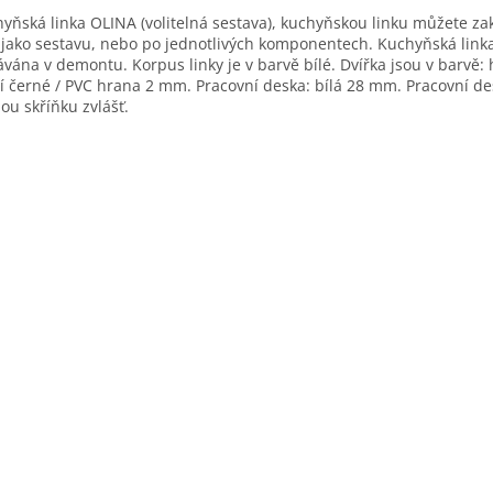
yňská linka OLINA (volitelná sestava), kuchyňskou linku můžete za
jako sestavu, nebo po jednotlivých komponentech. Kuchyňská linka
vána v demontu. Korpus linky je v barvě bílé. Dvířka jsou v barvě: h
í černé / PVC hrana 2 mm. Pracovní deska: bílá 28 mm. Pracovní de
ou skříňku zvlášť.