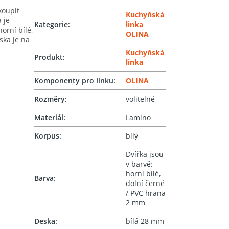
koupit
Kuchyňská
 je
Kategorie
:
linka
orní bílé,
OLINA
ska je na
Kuchyňská
Produkt
:
linka
Komponenty pro linku
:
OLINA
Rozměry
:
volitelné
Materiál
:
Lamino
Korpus
:
bílý
Dvířka jsou
v barvě:
horní bílé,
Barva
:
dolní černé
/ PVC hrana
2 mm
Deska
:
bílá 28 mm