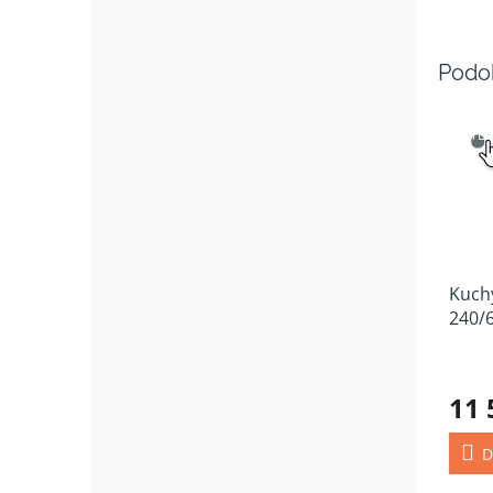
SNAD
VÝB
Kuch
240/
11 
D