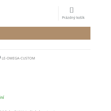
NÁKUPNÍ
KOŠÍK
Prázdný košík
)
LE-OMEGA-CUSTOM
/ ks
ní