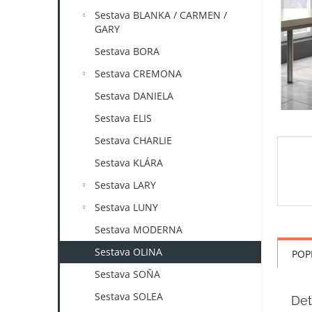
n
Sestava BLANKA / CARMEN /
e
GARY
l
Sestava BORA
Sestava CREMONA
Sestava DANIELA
Sestava ELIS
Sestava CHARLIE
Sestava KLÁRA
Sestava LARY
Sestava LUNY
Sestava MODERNA
Sestava OLINA
POP
Sestava SOŇA
Sestava SOLEA
Det