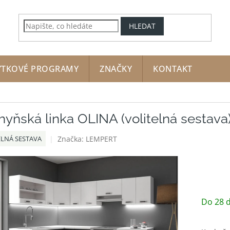
HLEDAT
YTKOVÉ PROGRAMY
ZNAČKY
KONTAKT
yňská linka OLINA (volitelná sestava
Značka:
LEMPERT
ELNÁ SESTAVA
Do 28 d