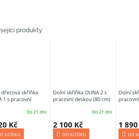
sející produkty
 dřezová skříňka
Dolní skříňka OLINA 2 s
Dolní sk
 1 s pracovní
pracovní deskou (80 cm)
pracovní
ou (80 cm)
Do 21 dní
Do 21 dní
20 Kč
2 100 Kč
1 890
O KOŠÍKU
DO KOŠÍKU
DO K