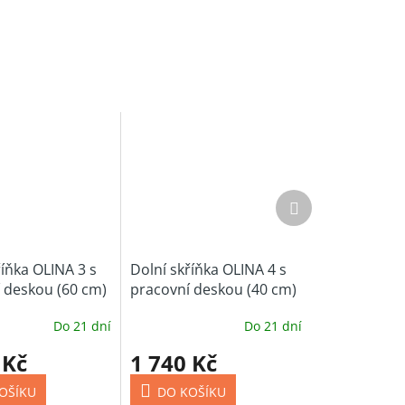
Další
produkt
říňka OLINA 3 s
Dolní skříňka OLINA 4 s
 deskou (60 cm)
pracovní deskou (40 cm)
Do 21 dní
Do 21 dní
 Kč
1 740 Kč
OŠÍKU
DO KOŠÍKU