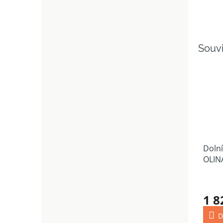
Souvi
Dolní
OLINA
desk
1 8
D