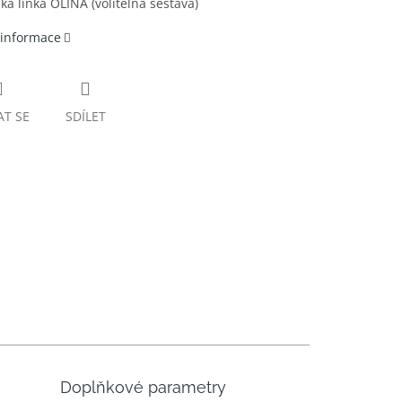
á linka OLINA (volitelná sestava)
 informace
AT SE
SDÍLET
Doplňkové parametry