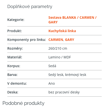
Doplňkové parametry
Sestava BLANKA / CARMEN /
Kategorie
:
GARY
Produkt
:
Kuchyňská linka
Komponenty pro linku
:
CARMEN
,
GARY
Rozměry
:
260/210 cm
Materiál
:
Lamino / MDF
Korpus
:
šedá
Barva
:
šedý lesk, krémový lesk
V demontu
:
Ano
Deska
:
bez pracovní desky