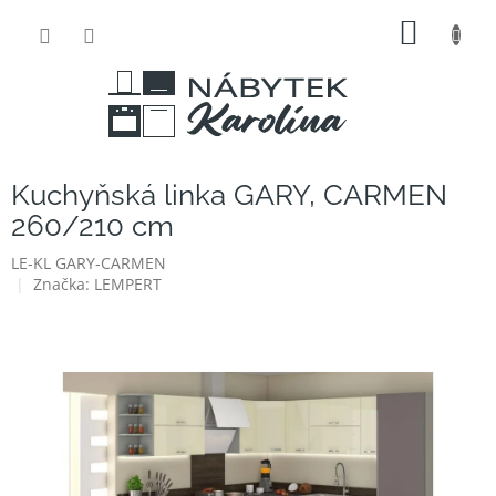
Přejít
NÁKUP
na
obsah
KOŠÍK
Kuchyňská linka GARY, CARMEN
260/210 cm
LE-KL GARY-CARMEN
Značka:
LEMPERT