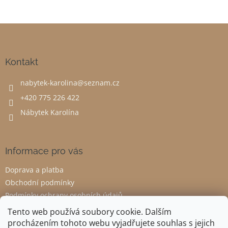
Z
á
p
a
Kontakt
t
nabytek-karolina
@
seznam.cz
í
+420 775 226 422
Nábytek Karolína
Informace pro vás
Doprava a platba
Obchodní podmínky
Podmínky ochrany osobních údajů
Odstoupení od smlouvy
Tento web používá soubory cookie. Dalším
procházením tohoto webu vyjadřujete souhlas s jejich