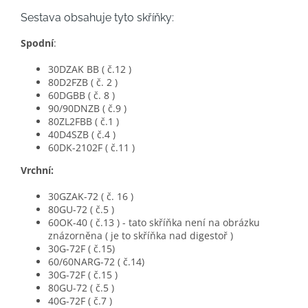
Sestava obsahuje tyto skříňky:
Spodní
:
30DZAK BB ( č.12 )
80D2FZB ( č. 2 )
60DGBB ( č. 8 )
90/90DNZB ( č.9 )
80ZL2FBB ( č.1 )
40D4SZB ( č.4 )
60DK-2102F ( č.11 )
Vrchní:
30GZAK-72 ( č. 16 )
80GU-72 ( č.5 )
60OK-40 ( č.13 ) - tato skříňka není na obrázku
znázorněna ( je to skříňka nad digestoř )
30G-72F ( č.15)
60/60NARG-72 ( č.14)
30G-72F ( č.15 )
80GU-72 ( č.5 )
40G-72F ( č.7 )