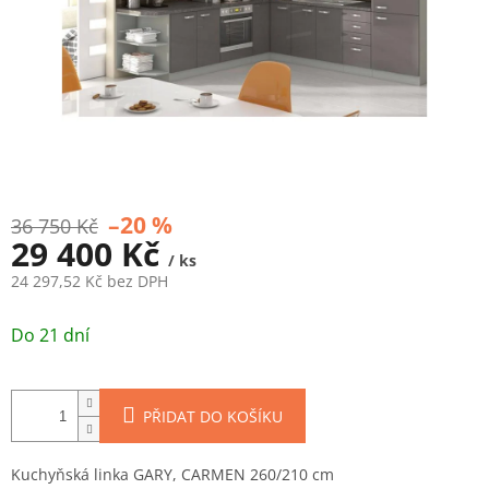
–20 %
36 750 Kč
29 400 Kč
/ ks
24 297,52 Kč bez DPH
Měrná
cena:
Do 21 dní
PŘIDAT DO KOŠÍKU
Kuchyňská linka GARY, CARMEN 260/210 cm