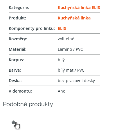
Kategorie
:
Kuchyňská linka ELIS
Produkt
:
Kuchyňská linka
Komponenty pro linku
:
ELIS
Rozměry
:
volitelné
Materiál
:
Lamino / PVC
Korpus
:
bílý
Barva
:
bílý mat / PVC
Deska
:
bez pracovní desky
V demontu
:
Ano
SNADNÝ
VÝBĚR