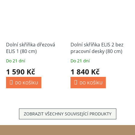
Dolní skříňka dřezová
Dolní skříňka ELIS 2 bez
ELIS 1 (80 cm)
pracovní desky (80 cm)
Do 21 dní
Do 21 dní
1 590 Kč
1 840 Kč
DO KOŠÍKU
DO KOŠÍKU
ZOBRAZIT VŠECHNY SOUVISEJÍCÍ PRODUKTY
Z
á