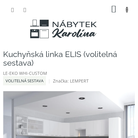
Přejít
NÁKUP
na
obsah
KOŠÍK
Kuchyňská linka ELIS (volitelná
sestava)
LE-EKO WHI-CUSTOM
Značka:
LEMPERT
VOLITELNÁ SESTAVA