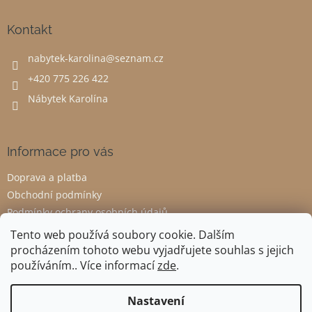
p
a
Kontakt
t
nabytek-karolina
@
seznam.cz
í
+420 775 226 422
Nábytek Karolína
Informace pro vás
Doprava a platba
Obchodní podmínky
Podmínky ochrany osobních údajů
Odstoupení od smlouvy
Tento web používá soubory cookie. Dalším
procházením tohoto webu vyjadřujete souhlas s jejich
používáním.. Více informací
zde
.
Vytvořil Shoptet
Nastavení