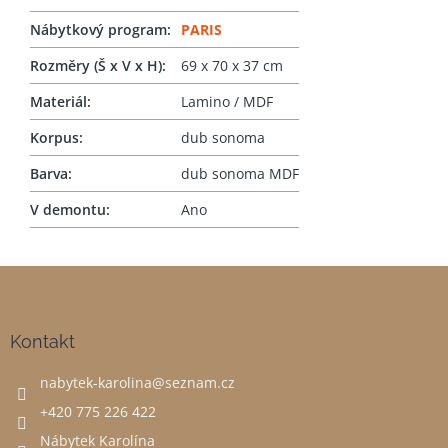
Nábytkový program
:
PARIS
Rozměry (Š x V x H)
:
69 x 70 x 37 cm
Materiál
:
Lamino / MDF
Korpus
:
dub sonoma
Barva
:
dub sonoma MDF
V demontu
:
Ano
Z
á
p
a
Kontakt
t
nabytek-karolina
@
seznam.cz
í
+420 775 226 422
Nábytek Karolína