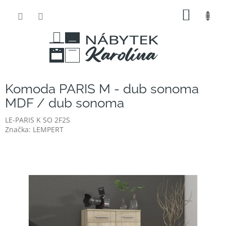
Přejít
NÁKUP
na
obsah
KOŠÍK
Komoda PARIS M - dub sonoma
MDF / dub sonoma
LE-PARIS K SO 2F2S
Značka:
LEMPERT