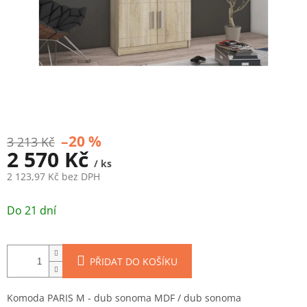
–20 %
3 213 Kč
2 570 Kč
/ ks
2 123,97 Kč bez DPH
Měrná
cena:
Do 21 dní
PŘIDAT DO KOŠÍKU
Komoda PARIS M - dub sonoma MDF / dub sonoma