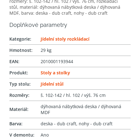
rozměry: š. 102-142 / hl. 102 / výš. 76 cm, rozkládací
stůl,
materiál: dýhovaná nábytková deska / dýhovaná
MDF, barva: deska - dub craft, nohy - dub craft
Doplňkové parametry
Kategorie
:
Jídelní stoly rozkládací
Hmotnost
:
29 kg
EAN
:
2010001193944
Produkt
:
Stoly a stolky
Typ stolu
:
Jídelní stůl
Rozměry
:
š. 102-142 / hl. 102 / výš. 76 cm
dýhovaná nábytková deska / dýhovaná
Materiál
:
MDF
Barva
:
deska - dub craft, nohy - dub craft
V demontu
:
Ano