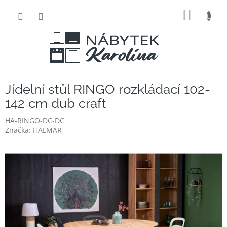
Přejít
NÁKUP
na
obsah
KOŠÍK
Jídelní stůl RINGO rozkládací 102-
142 cm dub craft
HA-RINGO-DC-DC
Značka:
HALMAR