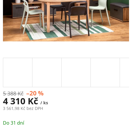
–20 %
5 388 Kč
4 310 Kč
/ ks
3 561,98 Kč bez DPH
Měrná
cena:
Do 31 dní