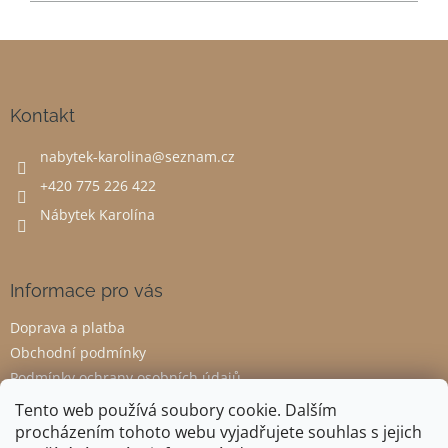
Z
á
p
a
Kontakt
t
nabytek-karolina
@
seznam.cz
í
+420 775 226 422
Nábytek Karolína
Informace pro vás
Doprava a platba
Obchodní podmínky
Podmínky ochrany osobních údajů
Odstoupení od smlouvy
Tento web používá soubory cookie. Dalším
procházením tohoto webu vyjadřujete souhlas s jejich