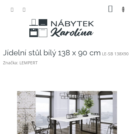
Přejít
NÁKUP
na
obsah
KOŠÍK
Jídelní stůl bílý 138 x 90 cm
LE-SB 138X90
Značka:
LEMPERT