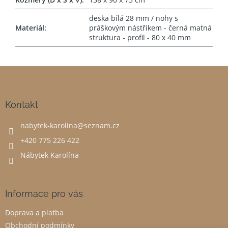
deska bílá 28 mm / nohy s
Materiál
:
práškovým nástřikem - černá matná
struktura - profil - 80 x 40 mm
Z
á
p
a
Kontakt
t
nabytek-karolina
@
seznam.cz
í
+420 775 226 422
Nábytek Karolína
Informace pro vás
Doprava a platba
Obchodní podmínky