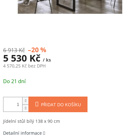
–20 %
6 913 Kč
5 530 Kč
/ ks
4 570,25 Kč bez DPH
Měrná
cena:
Do 21 dní
PŘIDAT DO KOŠÍKU
Jídelní stůl bílý 138 x 90 cm
Detailní informace