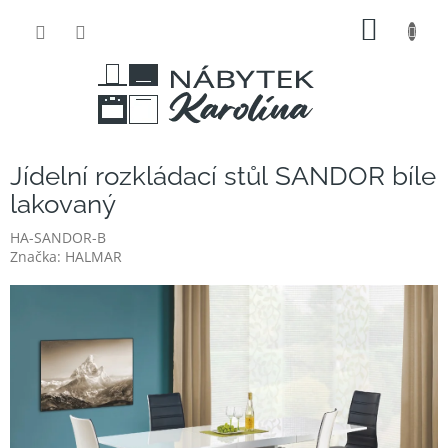
Přejít
NÁKUP
na
obsah
KOŠÍK
Jídelní rozkládací stůl SANDOR bíle
lakovaný
HA-SANDOR-B
Značka:
HALMAR