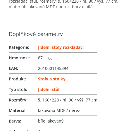
rozkládací stůl, rozměry: š. 160÷220 / hl. 90 / výš. 77 cm,
materiál: lakovaná MDF / nerez, barva: bílá
Doplňkové parametry
Kategorie
:
Jídelní stoly rozkládací
Hmotnost
:
87.1 kg
EAN
:
2010001145394
Produkt
:
Stoly a stolky
Typ stolu
:
Jídelní stůl
Rozměry
:
š. 160÷220 / hl. 90 / výš. 77 cm
Materiál
:
lakovaná MDF / nerez
Barva
:
bíle lakovaný