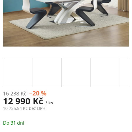
–20 %
16 238 Kč
12 990 Kč
/ ks
10 735,54 Kč bez DPH
Měrná
cena:
Do 31 dní