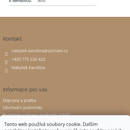
V demontu
:
Ano
Z
á
p
a
Kontakt
t
nabytek-karolina
@
seznam.cz
í
+420 775 226 422
Nábytek Karolína
Informace pro vás
Doprava a platba
Obchodní podmínky
Podmínky ochrany osobních údajů
Odstoupení od smlouvy
Tento web používá soubory cookie. Dalším