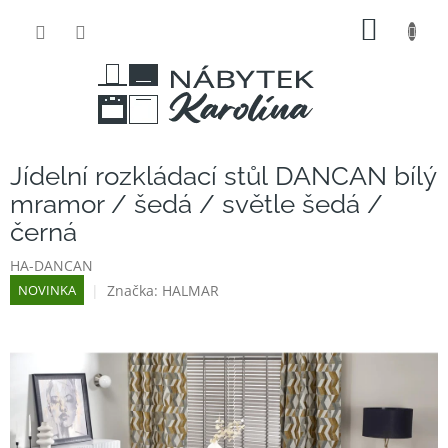
Přejít
NÁKUP
na
obsah
KOŠÍK
Jídelní rozkládací stůl DANCAN bílý
mramor / šedá / světle šedá /
černá
HA-DANCAN
Značka:
HALMAR
NOVINKA