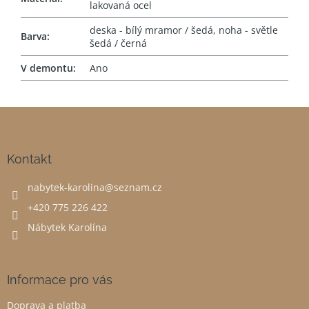
lakovaná ocel
deska - bílý mramor / šedá, noha - světle
Barva
:
šedá / černá
V demontu
:
Ano
Z
á
p
a
Kontakt
t
nabytek-karolina
@
seznam.cz
í
+420 775 226 422
Nábytek Karolína
Informace pro vás
Doprava a platba