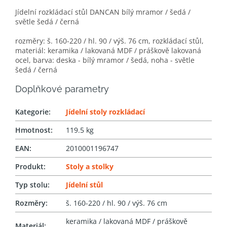
Jídelní rozkládací stůl DANCAN bílý mramor / šedá /
světle šedá / černá
rozměry: š. 160-220 / hl. 90 / výš. 76 cm, rozkládací stůl,
materiál: keramika / lakovaná MDF / práškově lakovaná
ocel, barva: deska - bílý mramor / šedá, noha - světle
šedá / černá
Doplňkové parametry
Kategorie
:
Jídelní stoly rozkládací
Hmotnost
:
119.5 kg
EAN
:
2010001196747
Produkt
:
Stoly a stolky
Typ stolu
:
Jídelní stůl
Rozměry
:
š. 160-220 / hl. 90 / výš. 76 cm
keramika / lakovaná MDF / práškově
Materiál
: