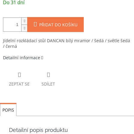
cena:
Do 31 dní
PŘIDAT DO KOŠÍKU
Jídelní rozkládací stůl DANCAN bílý mramor / šedá / světle šedá
/ černá
Detailní informace
ZEPTAT SE
SDÍLET
POPIS
Detailní popis produktu