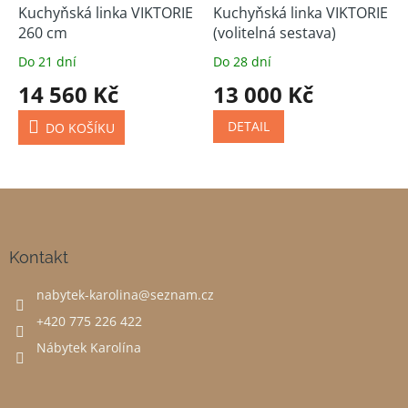
Kuchyňská linka VIKTORIE
Kuchyňská linka VIKTORIE
260 cm
(volitelná sestava)
Do 21 dní
Do 28 dní
14 560 Kč
13 000 Kč
DETAIL
DO KOŠÍKU
Z
á
p
a
Kontakt
t
nabytek-karolina
@
seznam.cz
í
+420 775 226 422
Nábytek Karolína