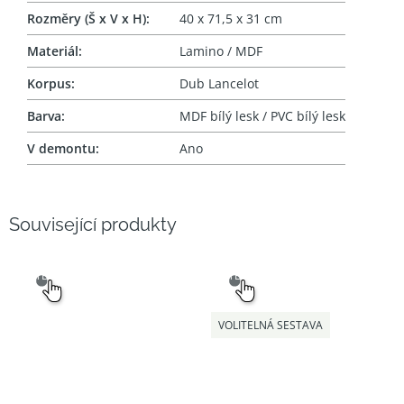
Rozměry (Š x V x H)
:
40 x 71,5 x 31 cm
Materiál
:
Lamino / MDF
Korpus
:
Dub Lancelot
Barva
:
MDF bílý lesk / PVC bílý lesk
V demontu
:
Ano
Související produkty
SNADNÝ
SNADNÝ
VÝBĚR
VÝBĚR
VOLITELNÁ SESTAVA