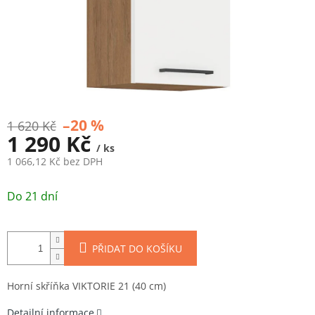
–20 %
1 620 Kč
1 290 Kč
/ ks
1 066,12 Kč bez DPH
Měrná
cena:
Do 21 dní
PŘIDAT DO KOŠÍKU
Horní skříňka VIKTORIE 21 (40 cm)
Detailní informace