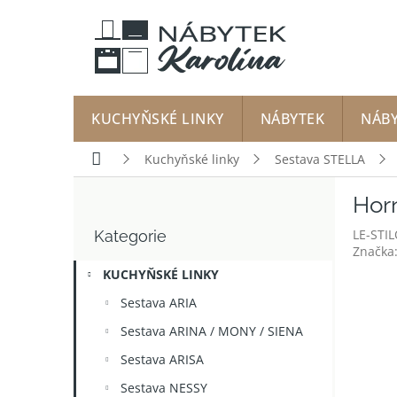
Přejít
na
obsah
KUCHYŇSKÉ LINKY
NÁBYTEK
NÁB
Domů
Kuchyňské linky
Sestava STELLA
P
Horn
o
Přeskočit
s
LE-STI
Kategorie
kategorie
t
Značka
r
KUCHYŇSKÉ LINKY
a
n
Sestava ARIA
n
Sestava ARINA / MONY / SIENA
í
p
Sestava ARISA
a
Sestava NESSY