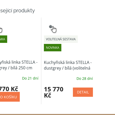
sející produkty
NÝ
SNADNÝ
ĚR
VÝBĚR
NKA
VOLITELNÁ SESTAVA
NOVINKA
ňská linka STELLA -
Kuchyňská linka STELLA -
rey / bílá 250 cm
dustgrey / bílá (volitelná
sestava)
Do 21 dní
Do 28 dní
770 Kč
15 770
DETAIL
Kč
O KOŠÍKU