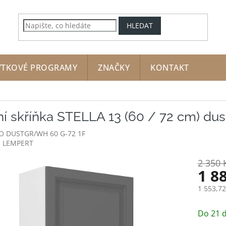
HLEDAT
YTKOVÉ PROGRAMY
ZNAČKY
KONTAKT
í skříňka STELLA 13 (60 / 72 cm) dus
LO DUSTGR/WH 60 G-72 1F
:
LEMPERT
2 350 
1 8
1 553,7
Měrná
cena:
Do 21 d