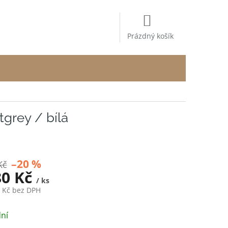
NÁKUPNÍ
KOŠÍK
Prázdný košík
tgrey / bílá
–20 %
Kč
80 Kč
/ ks
2 Kč bez DPH
ní