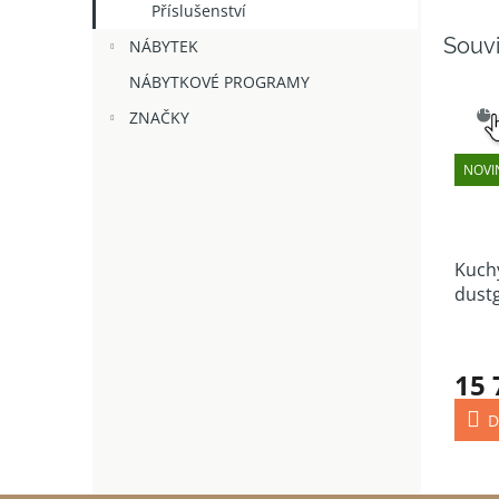
Příslušenství
Souvi
NÁBYTEK
NÁBYTKOVÉ PROGRAMY
SNAD
VÝB
ZNAČKY
NOVI
Kuchy
dustg
15 
D