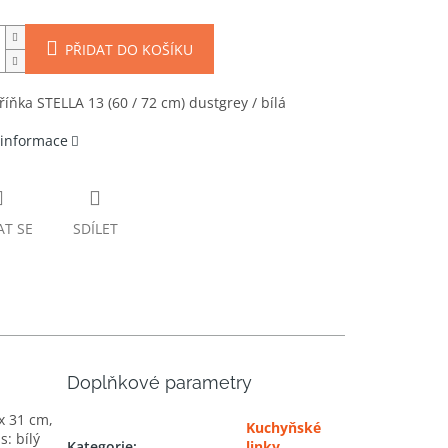
PŘIDAT DO KOŠÍKU
říňka STELLA 13 (60 / 72 cm) dustgrey / bílá
 informace
AT SE
SDÍLET
Doplňkové parametry
 x 31 cm,
Kuchyňské
: bílý
Kategorie
:
linky