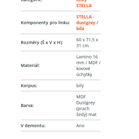
STELLA
STELLA -
Komponenty pro linku
:
dustgrey /
bílá
60 x 71,5 x
Rozměry (Š x V x H)
:
31 cm
Lamino 16
mm / MDF /
Materiál
:
kovové
úchytky
Korpus
:
bílý
MDF
Dustgrey
Barva
:
(prach
šedý) mat
V demontu
:
Ano