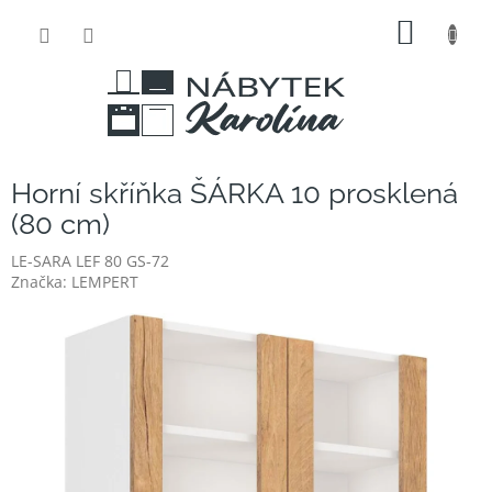
Přejít
NÁKUP
na
obsah
KOŠÍK
Horní skříňka ŠÁRKA 10 prosklená
(80 cm)
LE-SARA LEF 80 GS-72
Značka:
LEMPERT