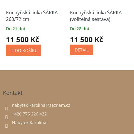
Kuchyňská linka ŠÁRKA
Kuchyňská linka ŠÁRKA
260/72 cm
(volitelná sestava)
Do 21 dní
Do 28 dní
11 500 Kč
11 500 Kč
DETAIL
DO KOŠÍKU
Z
á
p
a
Kontakt
t
nabytek-karolina
@
seznam.cz
í
+420 775 226 422
Nábytek Karolína