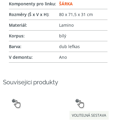
Komponenty pro linku
:
ŠÁRKA
Rozměry (Š x V x H)
:
80 x 71,5 x 31 cm
Materiál
:
Lamino
Korpus
:
bílý
Barva
:
dub lefkas
V demontu
:
Ano
Související produkty
SNADNÝ
SNADNÝ
VÝBĚR
VÝBĚR
VOLITELNÁ SESTAVA