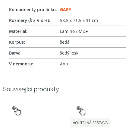
Komponenty pro linku
:
GARY
Rozměry (Š x V x H)
:
58,5 x 71,5 x 31 cm
Materiál
:
Lamino / MDF
Korpus
:
šedá
Barva
:
šedý lesk
V demontu
:
Ano
Související produkty
SNADNÝ
SNADNÝ
VÝBĚR
VÝBĚR
VOLITELNÁ SESTAVA