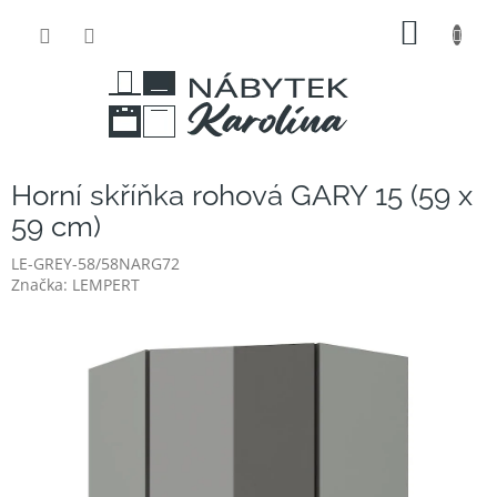
Přejít
NÁKUP
na
obsah
KOŠÍK
Horní skříňka rohová GARY 15 (59 x
59 cm)
LE-GREY-58/58NARG72
Značka:
LEMPERT