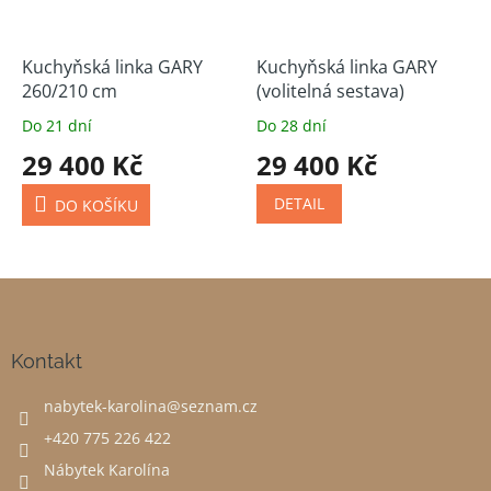
Kuchyňská linka GARY
Kuchyňská linka GARY
260/210 cm
(volitelná sestava)
Do 21 dní
Do 28 dní
29 400 Kč
29 400 Kč
DETAIL
DO KOŠÍKU
Z
á
p
a
Kontakt
t
nabytek-karolina
@
seznam.cz
í
+420 775 226 422
Nábytek Karolína