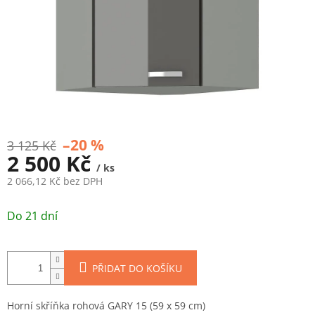
–20 %
3 125 Kč
2 500 Kč
/ ks
2 066,12 Kč bez DPH
Měrná
cena:
Do 21 dní
PŘIDAT DO KOŠÍKU
Horní skříňka rohová GARY 15 (59 x 59 cm)