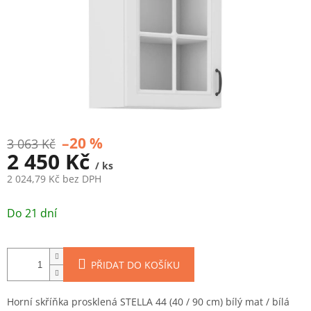
–20 %
3 063 Kč
2 450 Kč
/ ks
2 024,79 Kč bez DPH
Měrná
cena:
Do 21 dní
PŘIDAT DO KOŠÍKU
Horní skříňka prosklená STELLA 44 (40 / 90 cm) bílý mat / bílá