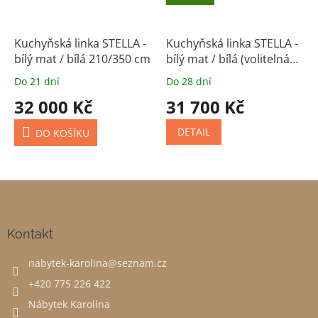
Kuchyňská linka STELLA -
Kuchyňská linka STELLA -
bílý mat / bílá 210/350 cm
bílý mat / bílá (volitelná
sestava)
Do 21 dní
Do 28 dní
32 000 Kč
31 700 Kč
DETAIL
DO KOŠÍKU
Z
á
p
a
Kontakt
t
nabytek-karolina
@
seznam.cz
í
+420 775 226 422
Nábytek Karolína