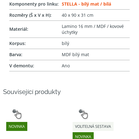
Komponenty pro linku
:
STELLA - bílý mat / bílá
Rozměry (Š x V x H)
:
40 x 90 x 31 cm
Lamino 16 mm / MDF / kovové
Materiál
:
úchytky
Korpus
:
bílý
Barva
:
MDF bílý mat
V demontu
:
Ano
Související produkty
SNADNÝ
SNADNÝ
VÝBĚR
VÝBĚR
NOVINKA
VOLITELNÁ SESTAVA
NOVINKA