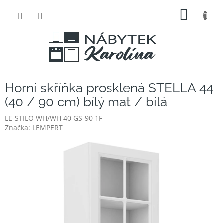
Přejít
NÁKUP
na
obsah
KOŠÍK
Horní skříňka prosklená STELLA 44
(40 / 90 cm) bílý mat / bílá
LE-STILO WH/WH 40 GS-90 1F
Značka:
LEMPERT