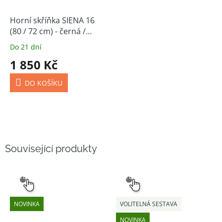
Horní skříňka SIENA 16
(80 / 72 cm) - černá /
černá
Do 21 dní
1 850 Kč
DO KOŠÍKU
Související produkty
SNADNÝ
SNADNÝ
VÝBĚR
VÝBĚR
NOVINKA
VOLITELNÁ SESTAVA
NOVINKA