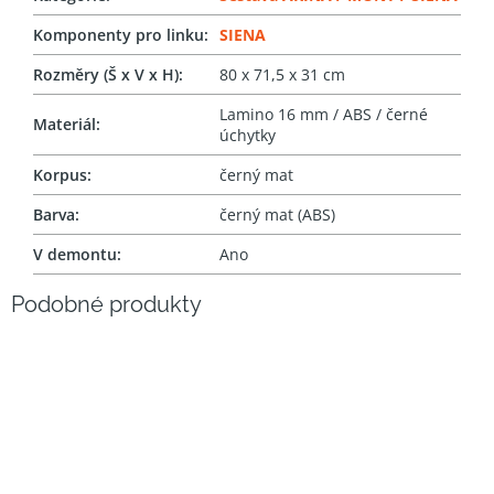
Komponenty pro linku
:
SIENA
Rozměry (Š x V x H)
:
80 x 71,5 x 31 cm
Lamino 16 mm / ABS / černé
Materiál
:
úchytky
Korpus
:
černý mat
Barva
:
černý mat (ABS)
V demontu
:
Ano