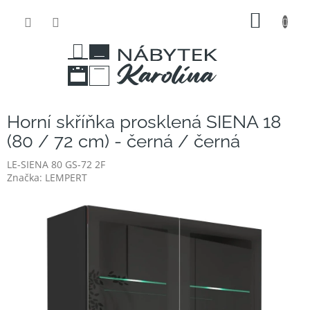
Přejít
NÁKUP
na
obsah
KOŠÍK
Horní skříňka prosklená SIENA 18
(80 / 72 cm) - černá / černá
LE-SIENA 80 GS-72 2F
Značka:
LEMPERT