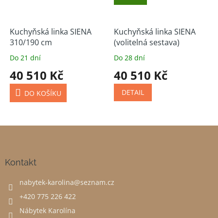
Kuchyňská linka SIENA
Kuchyňská linka SIENA
310/190 cm
(volitelná sestava)
Do 21 dní
Do 28 dní
40 510 Kč
40 510 Kč
DETAIL
DO KOŠÍKU
Z
á
p
a
Kontakt
t
nabytek-karolina
@
seznam.cz
í
+420 775 226 422
Nábytek Karolína