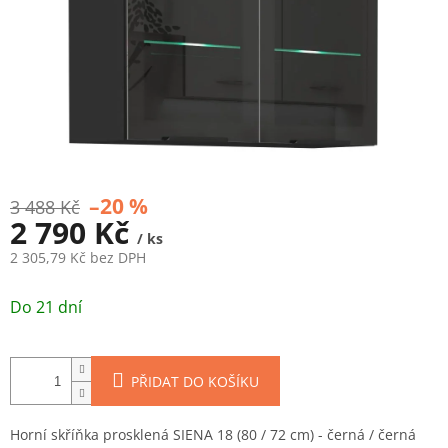
–20 %
3 488 Kč
2 790 Kč
/ ks
2 305,79 Kč bez DPH
Měrná
cena:
Do 21 dní
PŘIDAT DO KOŠÍKU
Horní skříňka prosklená SIENA 18 (80 / 72 cm) - černá / černá