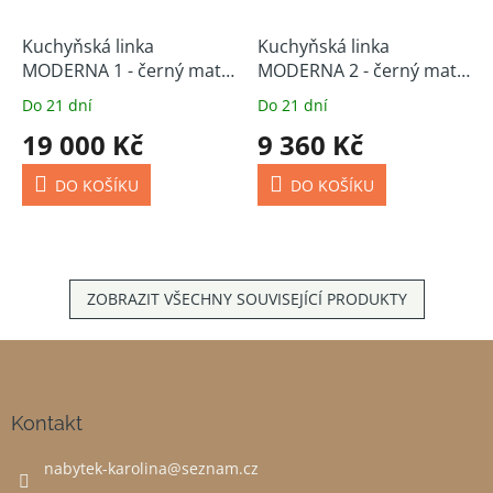
Kuchyňská linka
Kuchyňská linka
MODERNA 1 - černý mat
MODERNA 2 - černý mat
315 cm
180 cm
Do 21 dní
Do 21 dní
19 000 Kč
9 360 Kč
DO KOŠÍKU
DO KOŠÍKU
ZOBRAZIT VŠECHNY SOUVISEJÍCÍ PRODUKTY
Z
á
p
a
Kontakt
t
nabytek-karolina
@
seznam.cz
í