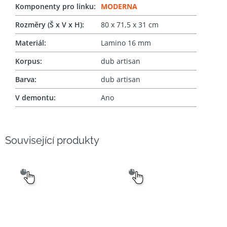
Komponenty pro linku
:
MODERNA
Rozměry (Š x V x H)
:
80 x 71,5 x 31 cm
Materiál
:
Lamino 16 mm
Korpus
:
dub artisan
Barva
:
dub artisan
V demontu
:
Ano
Související produkty
SNADNÝ
SNADNÝ
VÝBĚR
VÝBĚR