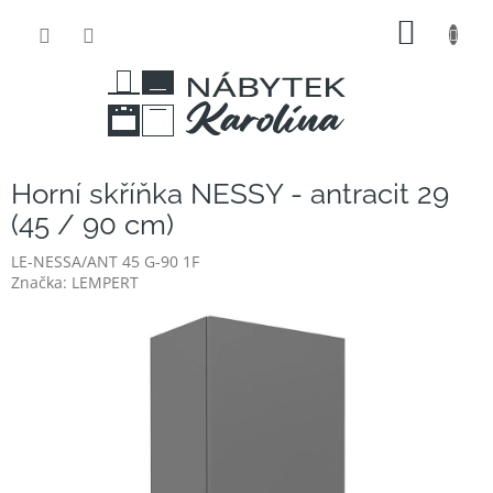
Přejít
NÁKUP
na
obsah
KOŠÍK
Horní skříňka NESSY - antracit 29
(45 / 90 cm)
LE-NESSA/ANT 45 G-90 1F
Značka:
LEMPERT