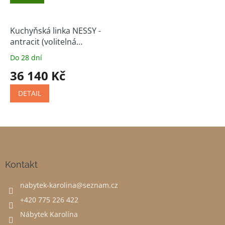
Kuchyňská linka NESSY -
antracit (volitelná
sestava)
Do 28 dní
36 140 Kč
DETAIL
Z
á
p
a
Kontakt
t
nabytek-karolina
@
seznam.cz
í
+420 775 226 422
Nábytek Karolína