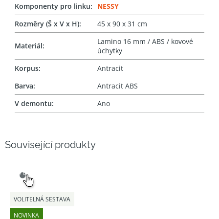
Komponenty pro linku
:
NESSY
Rozměry (Š x V x H)
:
45 x 90 x 31 cm
Lamino 16 mm / ABS / kovové
Materiál
:
úchytky
Korpus
:
Antracit
Barva
:
Antracit ABS
V demontu
:
Ano
Související produkty
SNADNÝ
VÝBĚR
VOLITELNÁ SESTAVA
NOVINKA