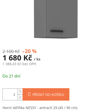
–20 %
2 100 Kč
1 680 Kč
/ ks
1 388,43 Kč bez DPH
Měrná
cena:
Do 21 dní
PŘIDAT DO KOŠÍKU
Horní skříňka NESSY - antracit 29 (45 / 90 cm)