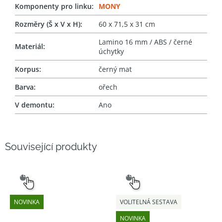
Komponenty pro linku
:
MONY
Rozměry (Š x V x H)
:
60 x 71,5 x 31 cm
Lamino 16 mm / ABS / černé
Materiál
:
úchytky
Korpus
:
černý mat
Barva
:
ořech
V demontu
:
Ano
Související produkty
SNADNÝ
SNADNÝ
VÝBĚR
VÝBĚR
NOVINKA
VOLITELNÁ SESTAVA
NOVINKA