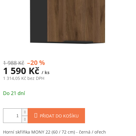
–20 %
1 988 Kč
1 590 Kč
/ ks
1 314,05 Kč bez DPH
Měrná
cena:
Do 21 dní
PŘIDAT DO KOŠÍKU
Horní skříňka MONY 22 (60 / 72 cm) - černá / ořech