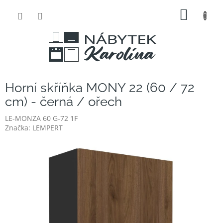
Přejít
NÁKUP
na
obsah
KOŠÍK
Horní skříňka MONY 22 (60 / 72
cm) - černá / ořech
LE-MONZA 60 G-72 1F
Značka:
LEMPERT