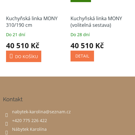
Kuchyňská linka MONY
Kuchyňská linka MONY
310/190 cm
(volitelná sestava)
Do 21 dní
Do 28 dní
40 510 Kč
40 510 Kč
DETAIL
DO KOŠÍKU
Z
á
p
a
Kontakt
t
nabytek-karolina
@
seznam.cz
í
+420 775 226 422
Nábytek Karolína