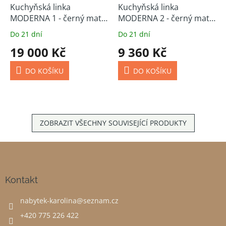
Kuchyňská linka
Kuchyňská linka
MODERNA 1 - černý mat
MODERNA 2 - černý mat
315 cm
180 cm
Do 21 dní
Do 21 dní
19 000 Kč
9 360 Kč
DO KOŠÍKU
DO KOŠÍKU
ZOBRAZIT VŠECHNY SOUVISEJÍCÍ PRODUKTY
Z
á
p
a
Kontakt
t
nabytek-karolina
@
seznam.cz
í
+420 775 226 422