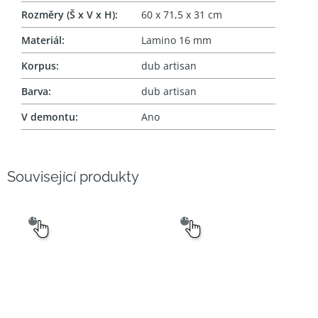
Rozměry (Š x V x H)
:
60 x 71,5 x 31 cm
Materiál
:
Lamino 16 mm
Korpus
:
dub artisan
Barva
:
dub artisan
V demontu
:
Ano
Související produkty
SNADNÝ
SNADNÝ
VÝBĚR
VÝBĚR