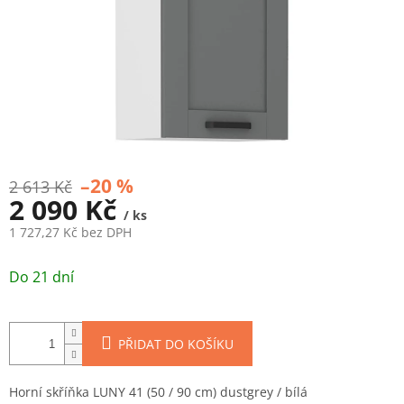
–20 %
2 613 Kč
2 090 Kč
/ ks
1 727,27 Kč bez DPH
Měrná
cena:
Do 21 dní
PŘIDAT DO KOŠÍKU
Horní skříňka LUNY 41 (50 / 90 cm) dustgrey / bílá