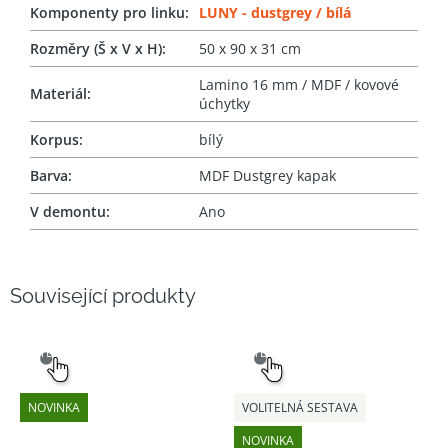
Komponenty pro linku
:
LUNY - dustgrey / bílá
Rozměry (Š x V x H)
:
50 x 90 x 31 cm
Lamino 16 mm / MDF / kovové
Materiál
:
úchytky
Korpus
:
bílý
Barva
:
MDF Dustgrey kapak
V demontu
:
Ano
Související produkty
SNADNÝ
SNADNÝ
VÝBĚR
VÝBĚR
NOVINKA
VOLITELNÁ SESTAVA
NOVINKA