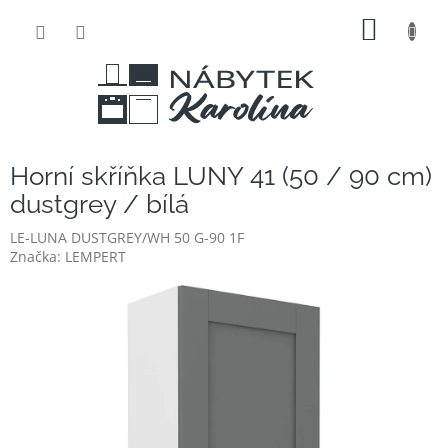
Přejít
NÁKUP
na
obsah
KOŠÍK
Horní skříňka LUNY 41 (50 / 90 cm)
dustgrey / bílá
LE-LUNA DUSTGREY/WH 50 G-90 1F
Značka:
LEMPERT