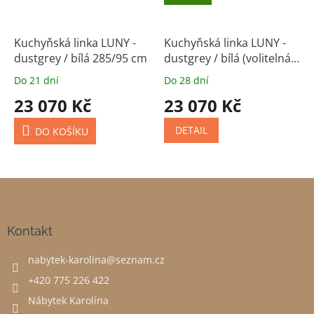
Kuchyňská linka LUNY -
Kuchyňská linka LUNY -
dustgrey / bílá 285/95 cm
dustgrey / bílá (volitelná
sestava)
Do 21 dní
Do 28 dní
23 070 Kč
23 070 Kč
DETAIL
DO KOŠÍKU
Z
á
p
a
Kontakt
t
nabytek-karolina
@
seznam.cz
í
+420 775 226 422
Nábytek Karolína