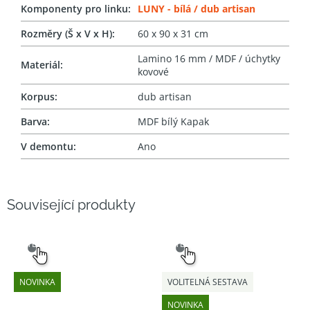
Komponenty pro linku
:
LUNY - bílá / dub artisan
Rozměry (Š x V x H)
:
60 x 90 x 31 cm
Lamino 16 mm / MDF / úchytky
Materiál
:
kovové
Korpus
:
dub artisan
Barva
:
MDF bílý Kapak
V demontu
:
Ano
Související produkty
SNADNÝ
SNADNÝ
VÝBĚR
VÝBĚR
NOVINKA
VOLITELNÁ SESTAVA
NOVINKA