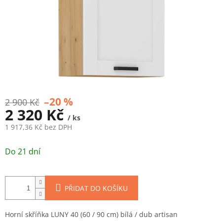
–20 %
2 900 Kč
2 320 Kč
/ ks
1 917,36 Kč bez DPH
Měrná
cena:
Do 21 dní
PŘIDAT DO KOŠÍKU
Horní skříňka LUNY 40 (60 / 90 cm) bílá / dub artisan