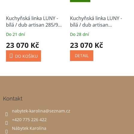
Kuchyňská linka LUNY -
Kuchyňská linka LUNY -
bílá / dub artisan 285/95
bílá / dub artisan
cm
(volitelná sestava)
Do 21 dní
Do 28 dní
23 070 Kč
23 070 Kč
DETAIL
DO KOŠÍKU
Z
á
p
a
Kontakt
t
nabytek-karolina
@
seznam.cz
í
+420 775 226 422
Nábytek Karolína