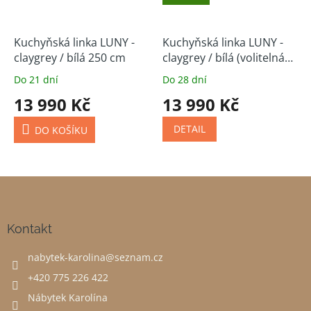
Kuchyňská linka LUNY -
Kuchyňská linka LUNY -
claygrey / bílá 250 cm
claygrey / bílá (volitelná
sestava)
Do 21 dní
Do 28 dní
13 990 Kč
13 990 Kč
DETAIL
DO KOŠÍKU
Z
á
p
a
Kontakt
t
nabytek-karolina
@
seznam.cz
í
+420 775 226 422
Nábytek Karolína