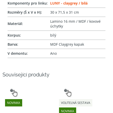
Komponenty pro linku
:
LUNY - claygrey / bílá
Rozměry (Š x V x H)
:
30 x 71,5 x 31 cm
Lamino 16 mm / MDF / kovové
Materiál
:
úchytky
Korpus
:
bílý
Barva
:
MDF Claygrey kapak
V demontu
:
Ano
Související produkty
SNADNÝ
SNADNÝ
VÝBĚR
VÝBĚR
NOVINKA
VOLITELNÁ SESTAVA
NOVINKA