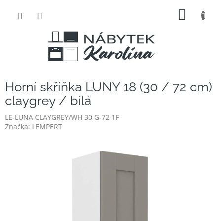
Přejít
NÁKUP
na
obsah
KOŠÍK
Horní skříňka LUNY 18 (30 / 72 cm)
claygrey / bílá
LE-LUNA CLAYGREY/WH 30 G-72 1F
Značka:
LEMPERT