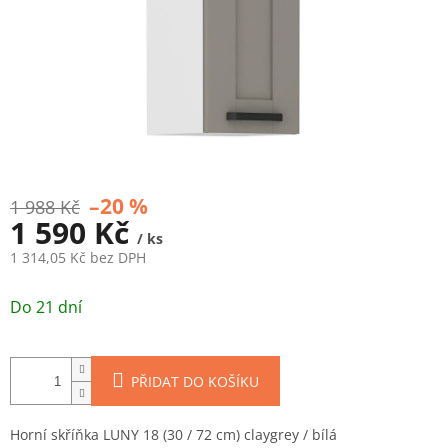
–20 %
1 988 Kč
1 590 Kč
/ ks
1 314,05 Kč bez DPH
Měrná
cena:
Do 21 dní
PŘIDAT DO KOŠÍKU
Horní skříňka LUNY 18 (30 / 72 cm) claygrey / bílá