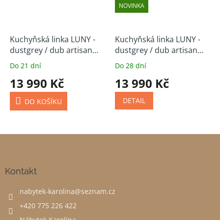
NOVINKA
Kuchyňská linka LUNY -
Kuchyňská linka LUNY -
dustgrey / dub artisan
dustgrey / dub artisan
250 cm
(volitelná sestava)
Do 21 dní
Do 28 dní
13 990 Kč
13 990 Kč
DETAIL
DO KOŠÍKU
Z
á
p
a
Kontakt
t
nabytek-karolina
@
seznam.cz
í
+420 775 226 422
Nábytek Karolína