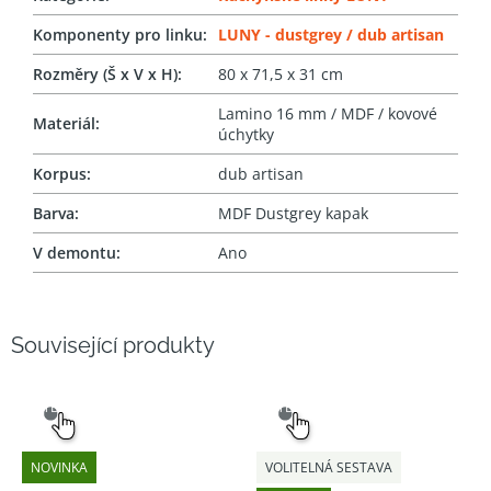
Komponenty pro linku
:
LUNY - dustgrey / dub artisan
Rozměry (Š x V x H)
:
80 x 71,5 x 31 cm
Lamino 16 mm / MDF / kovové
Materiál
:
úchytky
Korpus
:
dub artisan
Barva
:
MDF Dustgrey kapak
V demontu
:
Ano
Související produkty
SNADNÝ
SNADNÝ
VÝBĚR
VÝBĚR
NOVINKA
VOLITELNÁ SESTAVA