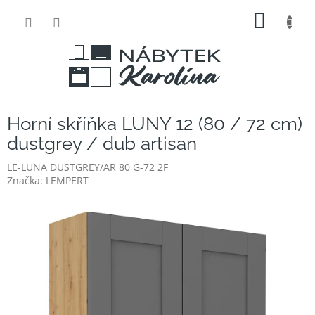
Přejít
NÁKUP
na
obsah
KOŠÍK
Horní skříňka LUNY 12 (80 / 72 cm)
dustgrey / dub artisan
LE-LUNA DUSTGREY/AR 80 G-72 2F
Značka:
LEMPERT