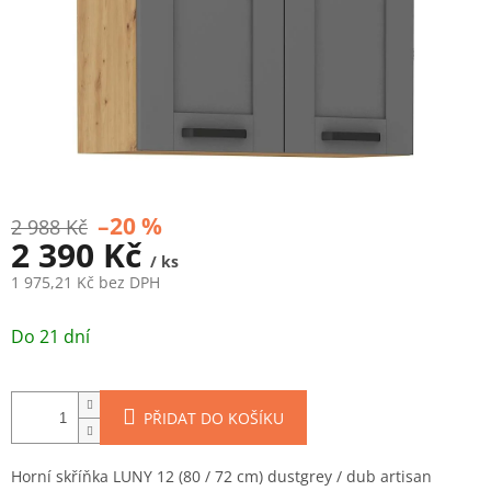
–20 %
2 988 Kč
2 390 Kč
/ ks
1 975,21 Kč bez DPH
Měrná
cena:
Do 21 dní
PŘIDAT DO KOŠÍKU
Horní skříňka LUNY 12 (80 / 72 cm) dustgrey / dub artisan