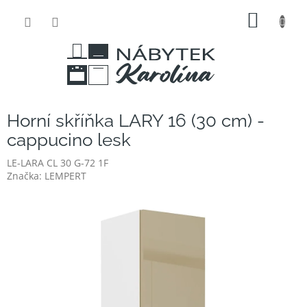
Přejít
NÁKUP
na
obsah
KOŠÍK
Horní skříňka LARY 16 (30 cm) -
cappucino lesk
LE-LARA CL 30 G-72 1F
Značka:
LEMPERT