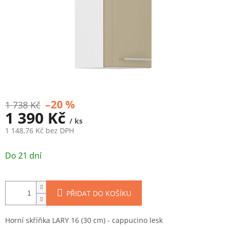
–20 %
1 738 Kč
1 390 Kč
/ ks
1 148,76 Kč bez DPH
Měrná
cena:
Do 21 dní
PŘIDAT DO KOŠÍKU
Horní skříňka LARY 16 (30 cm) - cappucino lesk