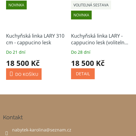
NOVINKA
VOLITELNÁ SESTAVA
NOVINKA
Kuchyňská linka LARY 310
Kuchyňská linka LARY -
cm - cappucino lesk
cappucino lesk (volitelná
sestava)
Do 21 dní
Do 28 dní
18 500 Kč
18 500 Kč
DETAIL
DO KOŠÍKU
Z
á
p
a
Kontakt
t
nabytek-karolina
@
seznam.cz
í