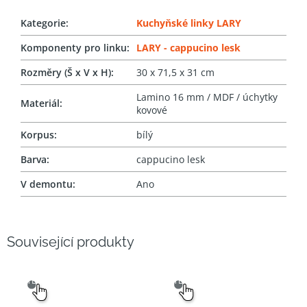
Kategorie
:
Kuchyňské linky LARY
Komponenty pro linku
:
LARY - cappucino lesk
Rozměry (Š x V x H)
:
30 x 71,5 x 31 cm
Lamino 16 mm / MDF / úchytky
Materiál
:
kovové
Korpus
:
bílý
Barva
:
cappucino lesk
V demontu
:
Ano
Související produkty
SNADNÝ
SNADNÝ
VÝBĚR
VÝBĚR