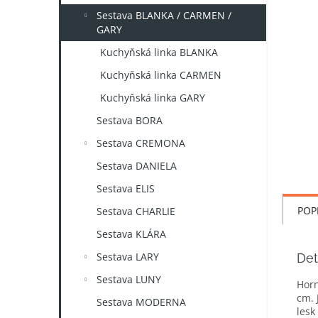
n
Sestava BLANKA / CARMEN /
e
GARY
l
Kuchyňská linka BLANKA
Kuchyňská linka CARMEN
Kuchyňská linka GARY
Sestava BORA
Sestava CREMONA
Sestava DANIELA
Sestava ELIS
POP
Sestava CHARLIE
Sestava KLÁRA
Sestava LARY
Det
Sestava LUNY
Horn
cm. 
Sestava MODERNA
lesk