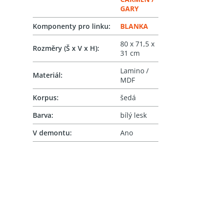
GARY
Komponenty pro linku
:
BLANKA
80 x 71,5 x
Rozměry (Š x V x H)
:
31 cm
Lamino /
Materiál
:
MDF
Korpus
:
šedá
Barva
:
bílý lesk
V demontu
:
Ano