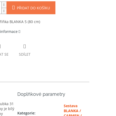
PŘIDAT DO KOŠÍKU
říňka BLANKA 5 (80 cm)
 informace
AT SE
SDÍLET
Doplňkové parametry
oubka 31
Sestava
 je bílý
BLANKA /
Kategorie
:
ny
CARMEN /