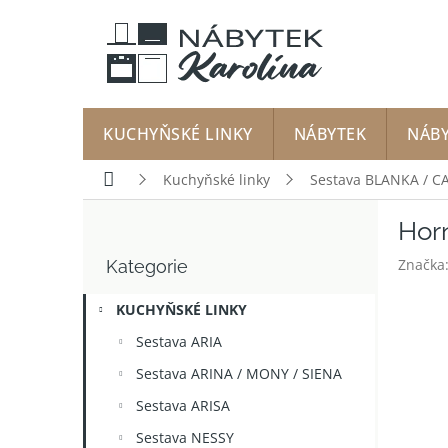
Přejít
na
obsah
KUCHYŇSKÉ LINKY
NÁBYTEK
NÁB
Domů
Kuchyňské linky
Sestava BLANKA / C
P
Hor
o
Přeskočit
s
Značka
Kategorie
kategorie
t
r
KUCHYŇSKÉ LINKY
a
n
Sestava ARIA
n
Sestava ARINA / MONY / SIENA
í
p
Sestava ARISA
a
Sestava NESSY