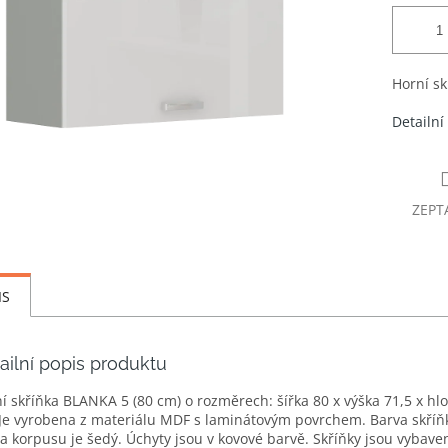
Horní sk
Detailní
ZEPT
IS
ailní popis produktu
í skříňka BLANKA 5 (80 cm) o rozměrech: šířka 80 x výška 71,5 x hl
Je vyrobena z materiálu MDF s laminátovým povrchem. Barva skříňky
 a korpusu je šedý. Úchyty jsou v kovové barvě. Skříňky jsou vybave