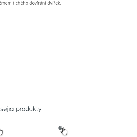
émem tichého dovírání dvířek.
sející produkty
NÝ
SNADNÝ
ĚR
VÝBĚR