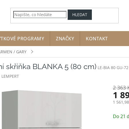
HLEDAT
YTKOVÉ PROGRAMY
ZNAČKY
KONTAKT
ARMEN / GARY
ní skříňka BLANKA 5 (80 cm)
LE-BIA 80 GU-72
:
LEMPERT
2 363 
1 8
1 561,9
Měrná
cena:
Do 21 d