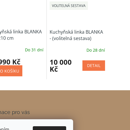
VOLITELNÁ SESTAVA
yňská linka BLANKA
Kuchyňská linka BLANKA
210 cm
- (volitelná sestava)
Do 31 dní
Do 28 dní
990 Kč
10 000
DETAIL
Kč
O KOŠÍKU
mace pro vás
 a platba
ením