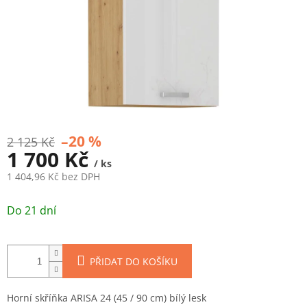
–20 %
2 125 Kč
1 700 Kč
/ ks
1 404,96 Kč bez DPH
Měrná
cena:
Do 21 dní
PŘIDAT DO KOŠÍKU
Horní skříňka ARISA 24 (45 / 90 cm) bílý lesk