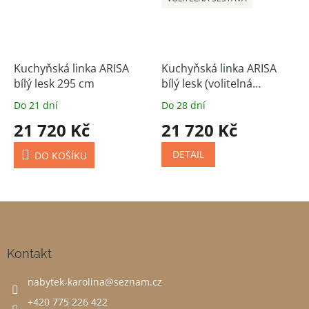
Kuchyňská linka ARISA
Kuchyňská linka ARISA
bílý lesk 295 cm
bílý lesk (volitelná
sestava)
Do 21 dní
Do 28 dní
21 720 Kč
21 720 Kč
DETAIL
DO KOŠÍKU
Z
á
p
a
Kontakt
t
nabytek-karolina
@
seznam.cz
í
+420 775 226 422