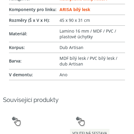
Komponenty pro linku
:
ARISA bílý lesk
Rozměry (Š x V x H)
:
45 x 90 x 31 cm
Lamino 16 mm / MDF / PVC /
Materiál
:
plastové úchytky
Korpus
:
Dub Artisan
MDF bílý lesk / PVC bílý lesk /
Barva
:
dub Artisan
V demontu
:
Ano
Související produkty
SNADNÝ
SNADNÝ
VÝBĚR
VÝBĚR
VOLITELNÁ SESTAVA