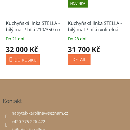
NOVINKA
Kuchyňská linka STELLA -
Kuchyňská linka STELLA -
bílý mat / bílá 210/350 cm
bílý mat / bílá (volitelná
sestava)
Do 21 dní
Do 28 dní
32 000 Kč
31 700 Kč
DETAIL
DO KOŠÍKU
Z
á
p
a
Kontakt
t
nabytek-karolina
@
seznam.cz
í
+420 775 226 422
Nábytek Karolína