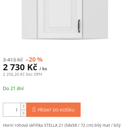
–20 %
3 413 Kč
2 730 Kč
/ ks
2 256,20 Kč bez DPH
Měrná
cena:
Do 21 dní
PŘIDAT DO KOŠÍKU
Horní rohová skříňka STELLA 21 (58x58 / 72 cm) bílý mat / bílý