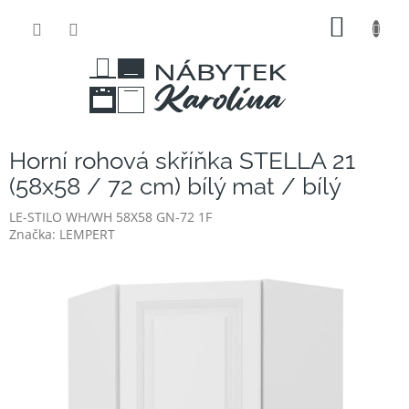
Přejít
NÁKUP
na
obsah
KOŠÍK
Horní rohová skříňka STELLA 21
(58x58 / 72 cm) bílý mat / bílý
LE-STILO WH/WH 58X58 GN-72 1F
Značka:
LEMPERT