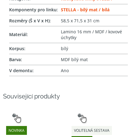
Komponenty pro linku
:
STELLA - bílý mat / bílá
Rozměry (Š x V x H)
:
58,5 x 71,5 x 31 cm
Lamino 16 mm / MDF / kovové
Materiál
:
úchytky
Korpus
:
bílý
Barva
:
MDF bílý mat
V demontu
:
Ano
Související produkty
SNADNÝ
SNADNÝ
VÝBĚR
VÝBĚR
NOVINKA
VOLITELNÁ SESTAVA