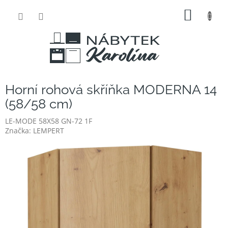
Přejít
NÁKUP
na
obsah
KOŠÍK
Horní rohová skříňka MODERNA 14
(58/58 cm)
LE-MODE 58X58 GN-72 1F
Značka:
LEMPERT