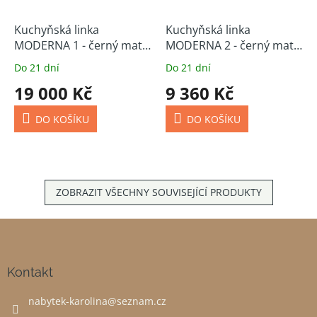
Kuchyňská linka
Kuchyňská linka
MODERNA 1 - černý mat
MODERNA 2 - černý mat
315 cm
180 cm
Do 21 dní
Do 21 dní
19 000 Kč
9 360 Kč
DO KOŠÍKU
DO KOŠÍKU
ZOBRAZIT VŠECHNY SOUVISEJÍCÍ PRODUKTY
Z
á
p
a
Kontakt
t
nabytek-karolina
@
seznam.cz
í