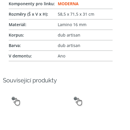
Komponenty pro linku
:
MODERNA
Rozměry (Š x V x H)
:
58,5 x 71,5 x 31 cm
Materiál
:
Lamino 16 mm
Korpus
:
dub artisan
Barva
:
dub artisan
V demontu
:
Ano
Související produkty
SNADNÝ
SNADNÝ
VÝBĚR
VÝBĚR