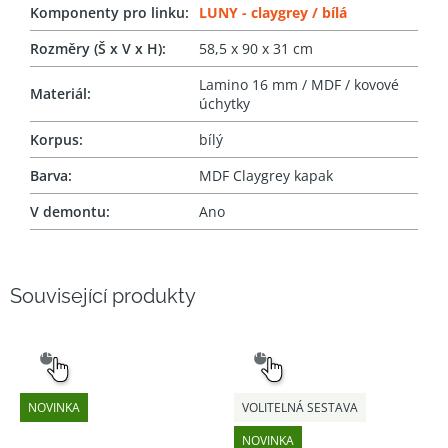
Komponenty pro linku
:
LUNY - claygrey / bílá
Rozměry (Š x V x H)
:
58,5 x 90 x 31 cm
Lamino 16 mm / MDF / kovové
Materiál
:
úchytky
Korpus
:
bílý
Barva
:
MDF Claygrey kapak
V demontu
:
Ano
Související produkty
SNADNÝ
SNADNÝ
VÝBĚR
VÝBĚR
NOVINKA
VOLITELNÁ SESTAVA
NOVINKA