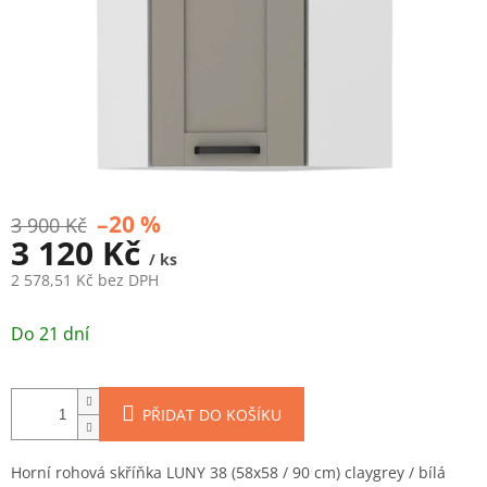
–20 %
3 900 Kč
3 120 Kč
/ ks
2 578,51 Kč bez DPH
Měrná
cena:
Do 21 dní
PŘIDAT DO KOŠÍKU
Horní rohová skříňka LUNY 38 (58x58 / 90 cm) claygrey / bílá