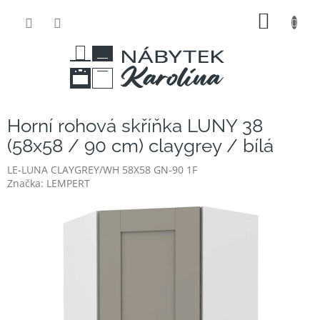
Přejít
NÁKUP
na
obsah
KOŠÍK
Horní rohová skříňka LUNY 38
(58x58 / 90 cm) claygrey / bílá
LE-LUNA CLAYGREY/WH 58X58 GN-90 1F
Značka:
LEMPERT