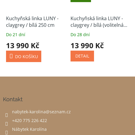
Kuchyňská linka LUNY -
Kuchyňská linka LUNY -
claygrey / bílá 250 cm
claygrey / bílá (volitelná
sestava)
Do 21 dní
Do 28 dní
13 990 Kč
13 990 Kč
DETAIL
DO KOŠÍKU
Z
á
p
a
Kontakt
t
nabytek-karolina
@
seznam.cz
í
+420 775 226 422
Nábytek Karolína