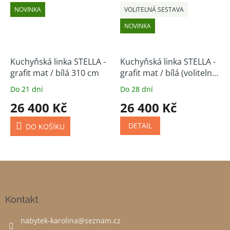
NOVINKA
VOLITELNÁ SESTAVA
NOVINKA
Kuchyňská linka STELLA -
Kuchyňská linka STELLA -
grafit mat / bílá 310 cm
grafit mat / bílá (volitelná
sestava)
Do 21 dní
Do 28 dní
26 400 Kč
26 400 Kč
DETAIL
DO KOŠÍKU
Z
á
p
a
Kontakt
t
nabytek-karolina
@
seznam.cz
í