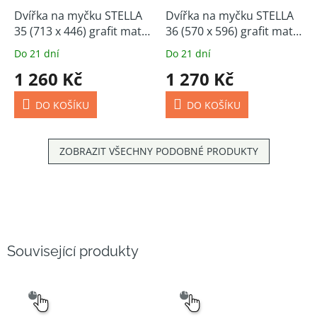
Dvířka na myčku STELLA
Dvířka na myčku STELLA
35 (713 x 446) grafit mat /
36 (570 x 596) grafit mat /
bílé
bílé
Do 21 dní
Do 21 dní
1 260 Kč
1 270 Kč
DO KOŠÍKU
DO KOŠÍKU
ZOBRAZIT VŠECHNY PODOBNÉ PRODUKTY
Související produkty
SNADNÝ
SNADNÝ
VÝBĚR
VÝBĚR