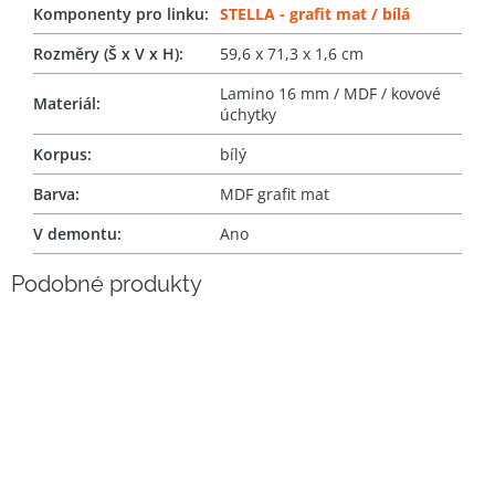
Komponenty pro linku
:
STELLA - grafit mat / bílá
Rozměry (Š x V x H)
:
59,6 x 71,3 x 1,6 cm
Lamino 16 mm / MDF / kovové
Materiál
:
úchytky
Korpus
:
bílý
Barva
:
MDF grafit mat
V demontu
:
Ano