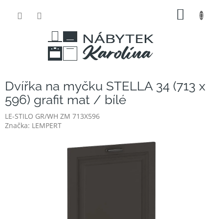
Přejít
NÁKUP
na
obsah
KOŠÍK
Dvířka na myčku STELLA 34 (713 x
596) grafit mat / bílé
LE-STILO GR/WH ZM 713X596
Značka:
LEMPERT