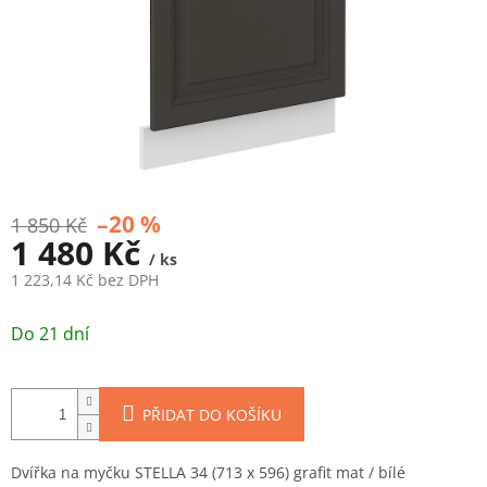
–20 %
1 850 Kč
1 480 Kč
/ ks
1 223,14 Kč bez DPH
Měrná
cena:
Do 21 dní
PŘIDAT DO KOŠÍKU
Dvířka na myčku STELLA 34 (713 x 596) grafit mat / bílé