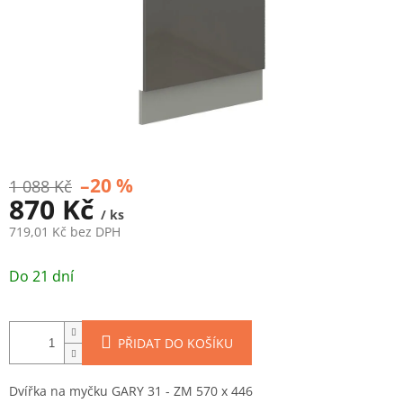
–20 %
1 088 Kč
870 Kč
/ ks
719,01 Kč bez DPH
Měrná
cena:
Do 21 dní
PŘIDAT DO KOŠÍKU
Dvířka na myčku GARY 31 - ZM 570 x 446