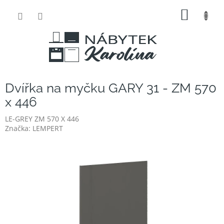
Přejít
NÁKUP
na
obsah
KOŠÍK
Dvířka na myčku GARY 31 - ZM 570
x 446
LE-GREY ZM 570 X 446
Značka:
LEMPERT