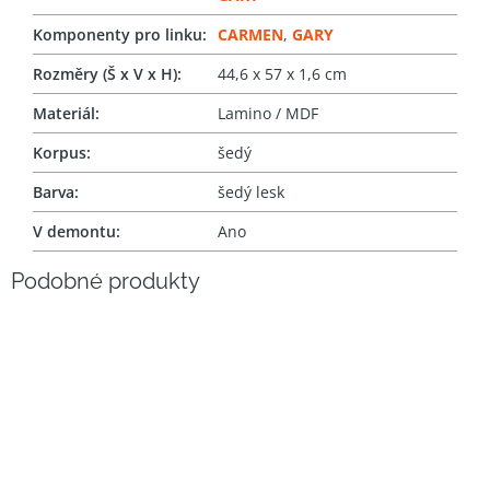
Komponenty pro linku
:
CARMEN
,
GARY
Rozměry (Š x V x H)
:
44,6 x 57 x 1,6 cm
Materiál
:
Lamino / MDF
Korpus
:
šedý
Barva
:
šedý lesk
V demontu
:
Ano