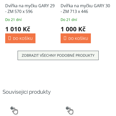
Dvířka na myčku GARY 29
Dvířka na myčku GARY 30
- ZM 570 x 596
- ZM 713 x 446
Do 21 dní
Do 21 dní
1 010 Kč
1 000 Kč
DO KOŠÍKU
DO KOŠÍKU
ZOBRAZIT VŠECHNY PODOBNÉ PRODUKTY
Související produkty
SNADNÝ
SNADNÝ
VÝBĚR
VÝBĚR