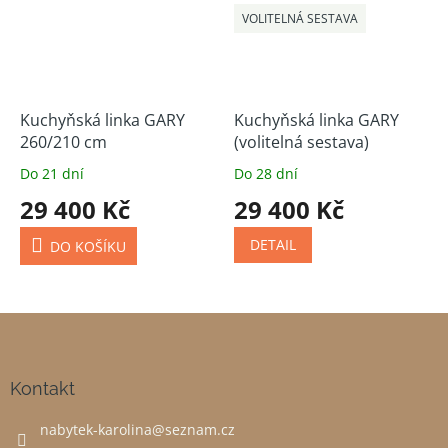
VOLITELNÁ SESTAVA
Kuchyňská linka GARY
Kuchyňská linka GARY
260/210 cm
(volitelná sestava)
Do 21 dní
Do 28 dní
29 400 Kč
29 400 Kč
DETAIL
DO KOŠÍKU
Z
á
p
a
Kontakt
t
nabytek-karolina
@
seznam.cz
í