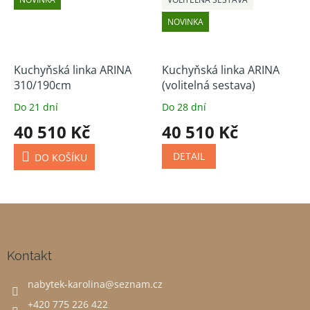
NOVINKA
Kuchyňská linka ARINA
Kuchyňská linka ARINA
310/190cm
(volitelná sestava)
Do 21 dní
Do 28 dní
40 510 Kč
40 510 Kč
DETAIL
DO KOŠÍKU
Z
á
p
a
Kontakt
t
nabytek-karolina
@
seznam.cz
í
+420 775 226 422