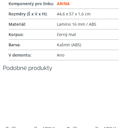
Komponenty pro linku
:
ARINA
Rozměry (Š x V x H)
:
44,6 x 57 x 1,6 cm
Materiál
:
Lamino 16 mm / ABS
Korpus
:
černý mat
Barva
:
Kašmír (ABS)
V demontu
:
Ano