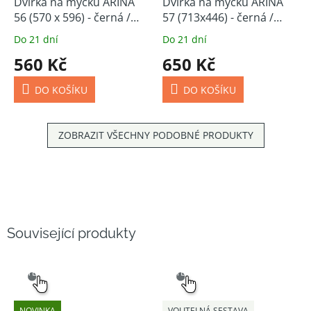
Dvířka na myčku ARINA
Dvířka na myčku ARINA
56 (570 x 596) - černá /
57 (713x446) - černá /
kašmír
kašmír
Do 21 dní
Do 21 dní
560 Kč
650 Kč
DO KOŠÍKU
DO KOŠÍKU
ZOBRAZIT VŠECHNY PODOBNÉ PRODUKTY
Související produkty
SNADNÝ
SNADNÝ
VÝBĚR
VÝBĚR
NOVINKA
VOLITELNÁ SESTAVA