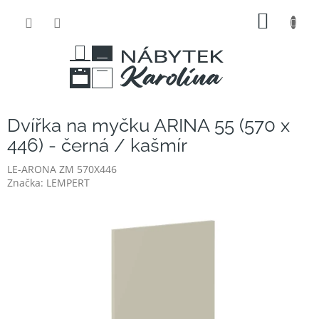
Přejít
NÁKUP
na
obsah
KOŠÍK
Dvířka na myčku ARINA 55 (570 x
446) - černá / kašmír
LE-ARONA ZM 570X446
Značka:
LEMPERT