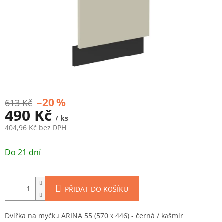
–20 %
613 Kč
490 Kč
/ ks
404,96 Kč bez DPH
Měrná
cena:
Do 21 dní
PŘIDAT DO KOŠÍKU
Dvířka na myčku ARINA 55 (570 x 446) - černá / kašmír