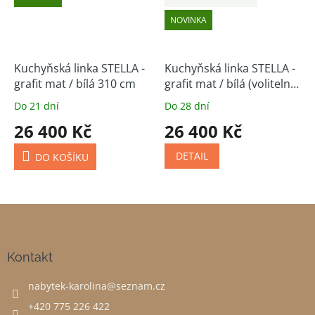
NOVINKA
Kuchyňská linka STELLA -
Kuchyňská linka STELLA -
grafit mat / bílá 310 cm
grafit mat / bílá (volitelná
sestava)
Do 21 dní
Do 28 dní
26 400 Kč
26 400 Kč
DETAIL
DO KOŠÍKU
Z
á
p
a
Kontakt
t
nabytek-karolina
@
seznam.cz
í
+420 775 226 422