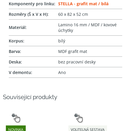
Komponenty pro linku
:
STELLA - grafit mat / bílá
Rozměry (Š x V x H)
:
60 x 82 x 52 cm
Lamino 16 mm / MDF / kovové
Materiál
:
úchytky
Korpus
:
bílý
Barva
:
MDF grafit mat
Deska
:
bez pracovní desky
V demontu
:
Ano
Související produkty
SNADNÝ
SNADNÝ
VÝBĚR
VÝBĚR
NOVINKA
VOLITELNÁ SESTAVA