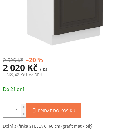
–20 %
2 525 Kč
2 020 Kč
/ ks
1 669,42 Kč bez DPH
Měrná
cena:
Do 21 dní
PŘIDAT DO KOŠÍKU
Dolní skříňka STELLA 6 (60 cm) grafit mat / bílý