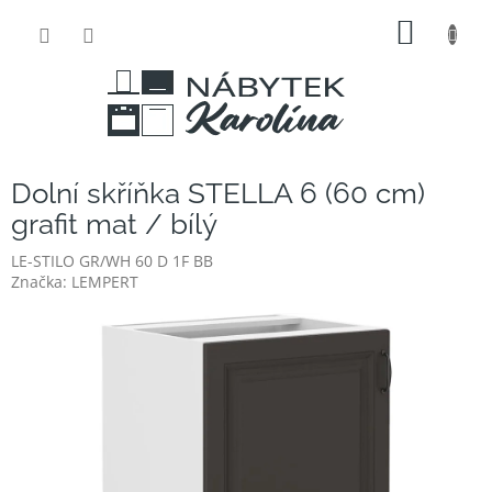
Přejít
NÁKUP
na
obsah
KOŠÍK
Dolní skříňka STELLA 6 (60 cm)
grafit mat / bílý
LE-STILO GR/WH 60 D 1F BB
Značka:
LEMPERT