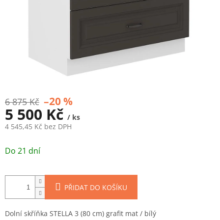
–20 %
6 875 Kč
5 500 Kč
/ ks
4 545,45 Kč bez DPH
Měrná
cena:
Do 21 dní
PŘIDAT DO KOŠÍKU
Dolní skříňka STELLA 3 (80 cm) grafit mat / bílý