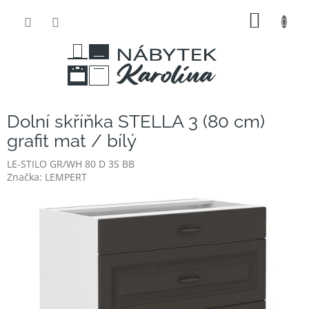
Přejít
NÁKUP
na
obsah
KOŠÍK
Dolní skříňka STELLA 3 (80 cm)
grafit mat / bílý
LE-STILO GR/WH 80 D 3S BB
Značka:
LEMPERT