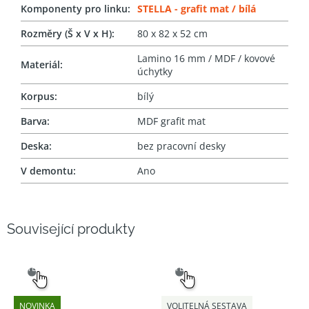
Komponenty pro linku
:
STELLA - grafit mat / bílá
Rozměry (Š x V x H)
:
80 x 82 x 52 cm
Lamino 16 mm / MDF / kovové
Materiál
:
úchytky
Korpus
:
bílý
Barva
:
MDF grafit mat
Deska
:
bez pracovní desky
V demontu
:
Ano
Související produkty
SNADNÝ
SNADNÝ
VÝBĚR
VÝBĚR
NOVINKA
VOLITELNÁ SESTAVA