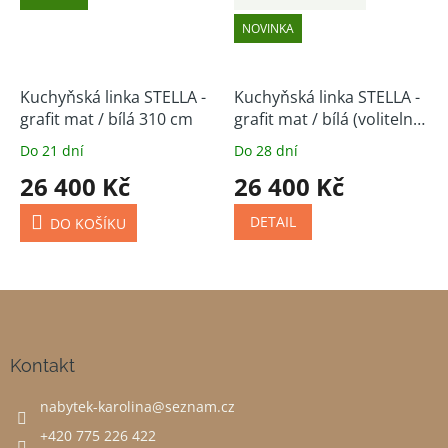
NOVINKA
Kuchyňská linka STELLA -
Kuchyňská linka STELLA -
grafit mat / bílá 310 cm
grafit mat / bílá (volitelná
sestava)
Do 21 dní
Do 28 dní
26 400 Kč
26 400 Kč
DETAIL
DO KOŠÍKU
Z
á
p
a
Kontakt
t
nabytek-karolina
@
seznam.cz
í
+420 775 226 422