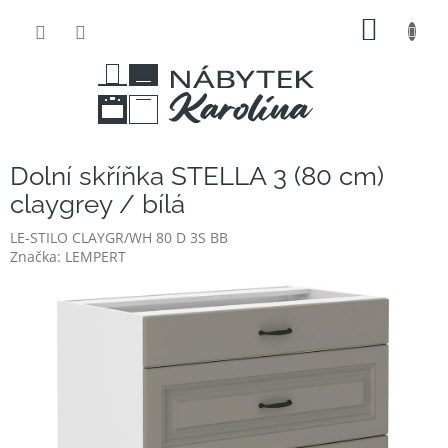
Přejít
NÁKUP
na
obsah
KOŠÍK
Dolní skříňka STELLA 3 (80 cm)
claygrey / bílá
LE-STILO CLAYGR/WH 80 D 3S BB
Značka:
LEMPERT