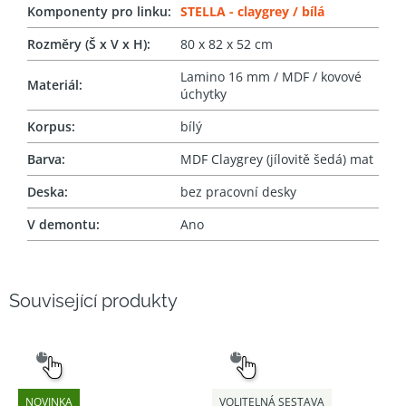
Komponenty pro linku
:
STELLA - claygrey / bílá
Rozměry (Š x V x H)
:
80 x 82 x 52 cm
Lamino 16 mm / MDF / kovové
Materiál
:
úchytky
Korpus
:
bílý
Barva
:
MDF Claygrey (jílovitě šedá) mat
Deska
:
bez pracovní desky
V demontu
:
Ano
Související produkty
SNADNÝ
SNADNÝ
VÝBĚR
VÝBĚR
NOVINKA
VOLITELNÁ SESTAVA