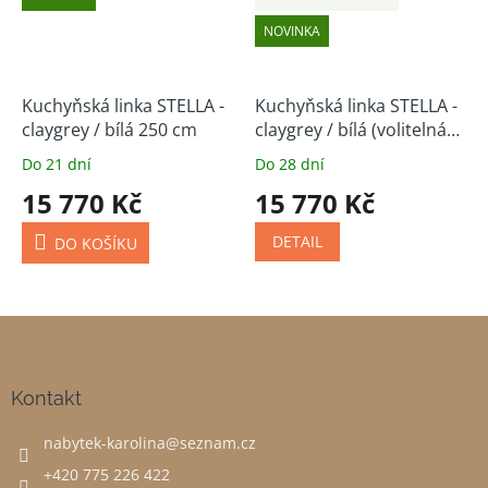
NOVINKA
Kuchyňská linka STELLA -
Kuchyňská linka STELLA -
claygrey / bílá 250 cm
claygrey / bílá (volitelná
sestava)
Do 21 dní
Do 28 dní
15 770 Kč
15 770 Kč
DETAIL
DO KOŠÍKU
Z
á
p
a
Kontakt
t
nabytek-karolina
@
seznam.cz
í
+420 775 226 422