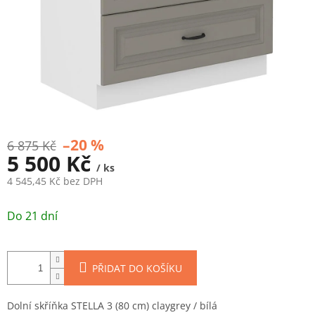
–20 %
6 875 Kč
5 500 Kč
/ ks
4 545,45 Kč bez DPH
Měrná
cena:
Do 21 dní
PŘIDAT DO KOŠÍKU
Dolní skříňka STELLA 3 (80 cm) claygrey / bílá