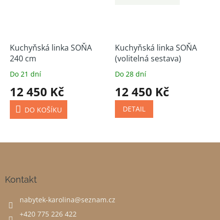
Kuchyňská linka SOŇA
Kuchyňská linka SOŇA
240 cm
(volitelná sestava)
Do 21 dní
Do 28 dní
12 450 Kč
12 450 Kč
DETAIL
DO KOŠÍKU
Z
á
p
a
Kontakt
t
nabytek-karolina
@
seznam.cz
í
+420 775 226 422