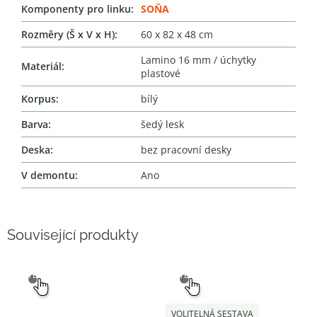
Komponenty pro linku
:
SOŇA
Rozměry (Š x V x H)
:
60 x 82 x 48 cm
Lamino 16 mm / úchytky
Materiál
:
plastové
Korpus
:
bílý
Barva
:
šedý lesk
Deska
:
bez pracovní desky
V demontu
:
Ano
Související produkty
SNADNÝ
SNADNÝ
VÝBĚR
VÝBĚR
VOLITELNÁ SESTAVA