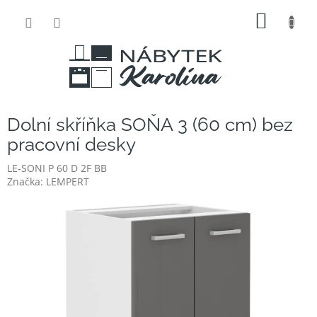
Přejít
NÁKUP
na
obsah
KOŠÍK
Dolní skříňka SOŇA 3 (60 cm) bez
pracovní desky
LE-SONI P 60 D 2F BB
Značka:
LEMPERT