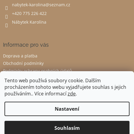
nabytek-karolina
@
seznam.cz
í
+420 775 226 422
Nábytek Karolína
Informace pro vás
Doprava a platba
Obchodní podmínky
Podmínky ochrany osobních údajů
Odstoupení od smlouvy
Tento web používá soubory cookie. Dalším
procházením tohoto webu vyjadřujete souhlas s jejich
používáním.. Více informací
zde
.
Vytvořil Shoptet
Nastavení
Copyright 2026
Nábytek Karolína
. Všechna práva vyhrazena.
Souhlasím
Upravit nastavení cookies