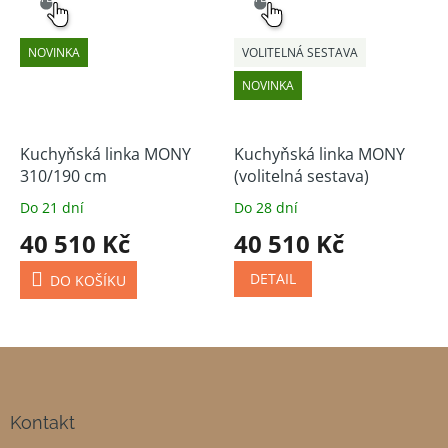
NOVINKA
VOLITELNÁ SESTAVA
NOVINKA
Kuchyňská linka MONY
Kuchyňská linka MONY
310/190 cm
(volitelná sestava)
Do 21 dní
Do 28 dní
40 510 Kč
40 510 Kč
DETAIL
DO KOŠÍKU
Z
á
p
a
Kontakt
t