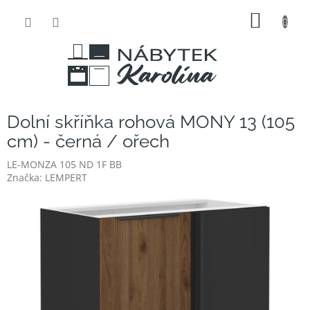
Přejít
NÁKUP
na
obsah
KOŠÍK
Dolní skříňka rohová MONY 13 (105
cm) - černá / ořech
LE-MONZA 105 ND 1F BB
Značka:
LEMPERT