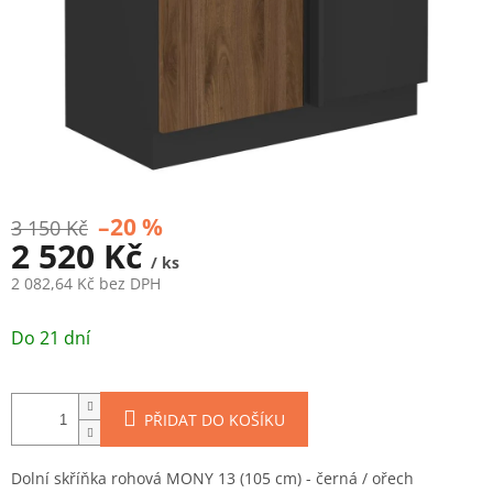
–20 %
3 150 Kč
2 520 Kč
/ ks
2 082,64 Kč bez DPH
Měrná
cena:
Do 21 dní
PŘIDAT DO KOŠÍKU
Dolní skříňka rohová MONY 13 (105 cm) - černá / ořech