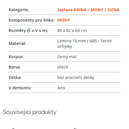
Kategorie
:
Sestava ARINA / MONY / SIENA
Komponenty pro linku
:
MONY
Rozměry (Š x V x H)
:
80 x 82 x 60 cm
Lamino 16 mm / ABS / černé
Materiál
:
úchytky
Korpus
:
černý mat
Barva
:
ořech
Deska
:
bez pracovní desky
V demontu
:
Ano
Související produkty
SNADNÝ
SNADNÝ
VÝBĚR
VÝBĚR