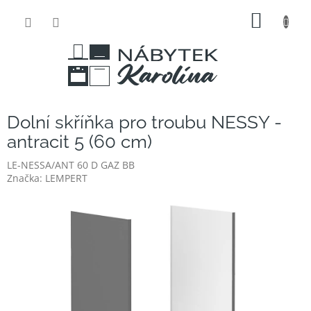
Přejít
NÁKUP
na
obsah
KOŠÍK
Dolní skříňka pro troubu NESSY -
antracit 5 (60 cm)
LE-NESSA/ANT 60 D GAZ BB
Značka:
LEMPERT