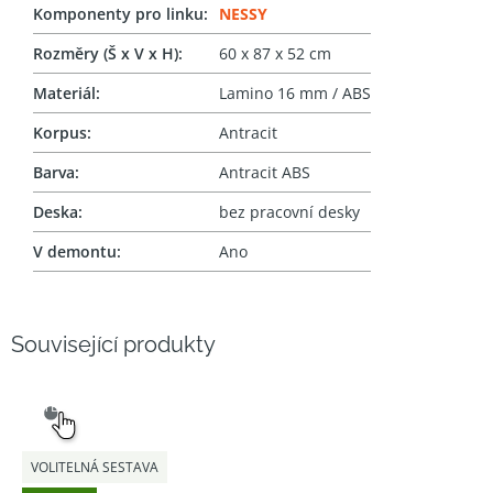
Komponenty pro linku
:
NESSY
Rozměry (Š x V x H)
:
60 x 87 x 52 cm
Materiál
:
Lamino 16 mm / ABS
Korpus
:
Antracit
Barva
:
Antracit ABS
Deska
:
bez pracovní desky
V demontu
:
Ano
Související produkty
SNADNÝ
VÝBĚR
VOLITELNÁ SESTAVA