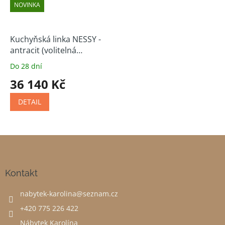
NOVINKA
Kuchyňská linka NESSY -
antracit (volitelná
sestava)
Do 28 dní
36 140 Kč
DETAIL
Z
á
p
a
Kontakt
t
nabytek-karolina
@
seznam.cz
í
+420 775 226 422
Nábytek Karolína