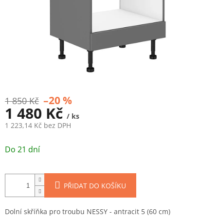
–20 %
1 850 Kč
1 480 Kč
/ ks
1 223,14 Kč bez DPH
Měrná
cena:
Do 21 dní
PŘIDAT DO KOŠÍKU
Dolní skříňka pro troubu NESSY - antracit 5 (60 cm)