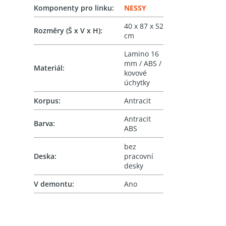
Komponenty pro linku
:
NESSY
40 x 87 x 52
Rozměry (Š x V x H)
:
cm
Lamino 16
mm / ABS /
Materiál
:
kovové
úchytky
Korpus
:
Antracit
Antracit
Barva
:
ABS
bez
Deska
:
pracovní
desky
V demontu
:
Ano