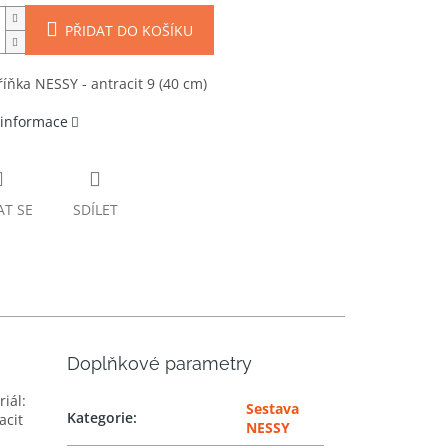
PŘIDAT DO KOŠÍKU
říňka NESSY - antracit 9 (40 cm)
 informace
AT SE
SDÍLET
Doplňkové parametry
iál:
Sestava
Kategorie
:
acit
NESSY