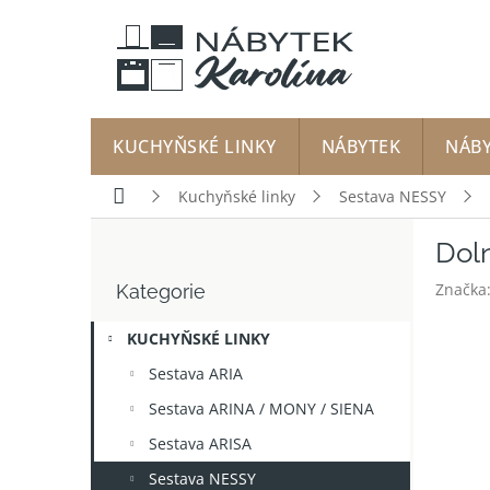
Přejít
na
obsah
KUCHYŇSKÉ LINKY
NÁBYTEK
NÁB
Domů
Kuchyňské linky
Sestava NESSY
P
Doln
o
Přeskočit
s
Značka
Kategorie
kategorie
t
r
KUCHYŇSKÉ LINKY
a
n
Sestava ARIA
n
Sestava ARINA / MONY / SIENA
í
p
Sestava ARISA
a
Sestava NESSY