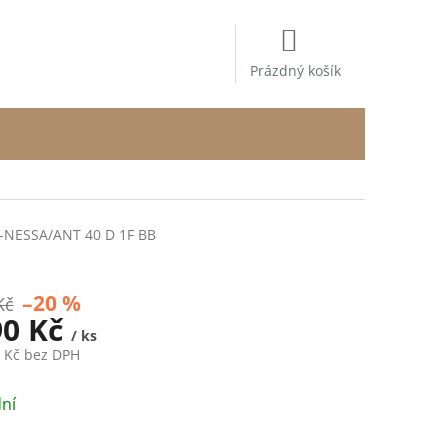
NÁKUPNÍ
KOŠÍK
Prázdný košík
-NESSA/ANT 40 D 1F BB
–20 %
Kč
90 Kč
/ ks
5 Kč bez DPH
ní