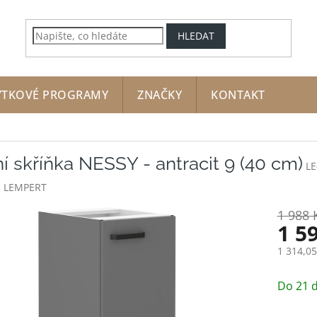
HLEDAT
YTKOVÉ PROGRAMY
ZNAČKY
KONTAKT
í skříňka NESSY - antracit 9 (40 cm)
LE
:
LEMPERT
1 988 
1 5
1 314,0
Měrná
cena:
Do 21 d