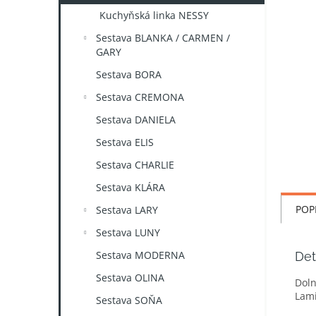
n
Kuchyňská linka NESSY
e
l
Sestava BLANKA / CARMEN /
GARY
Sestava BORA
Sestava CREMONA
Sestava DANIELA
Sestava ELIS
Sestava CHARLIE
Sestava KLÁRA
POP
Sestava LARY
Sestava LUNY
Sestava MODERNA
Det
Sestava OLINA
Doln
Lami
Sestava SOŇA