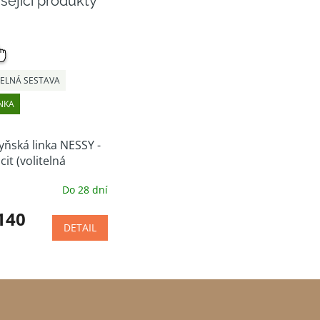
sející produkty
NÝ
ĚR
TELNÁ SESTAVA
NKA
ňská linka NESSY -
cit (volitelná
va)
Do 28 dní
140
DETAIL