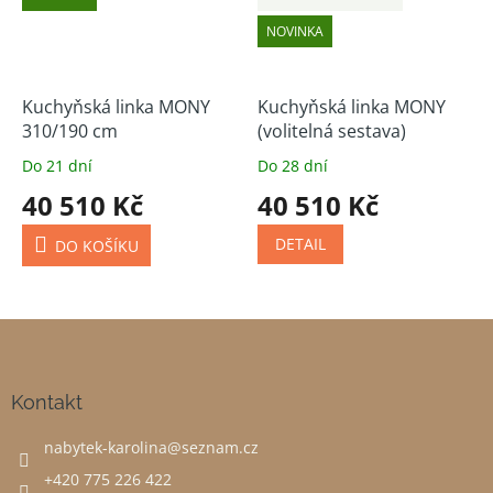
NOVINKA
Kuchyňská linka MONY
Kuchyňská linka MONY
310/190 cm
(volitelná sestava)
Do 21 dní
Do 28 dní
40 510 Kč
40 510 Kč
DETAIL
DO KOŠÍKU
Z
á
p
a
Kontakt
t
nabytek-karolina
@
seznam.cz
í
+420 775 226 422