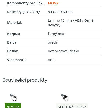
Komponenty pro linku
:
MONY
Rozměry (Š x V x H)
:
80 x 82 x 60 cm
Lamino 16 mm / ABS / černé
Materiál
:
úchytky
Korpus
:
černý mat
Barva
:
ořech
Deska
:
bez pracovní desky
V demontu
:
Ano
Související produkty
SNADNÝ
SNADNÝ
VÝBĚR
VÝBĚR
NOVINKA
VOLITELNÁ SESTAVA