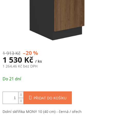
–20 %
1 913 Kč
1 530 Kč
/ ks
1 264,46 Kč bez DPH
Měrná
cena:
Do 21 dní
PŘIDAT DO KOŠÍKU
Dolní skříňka MONY 10 (40 cm) - černá / ořech