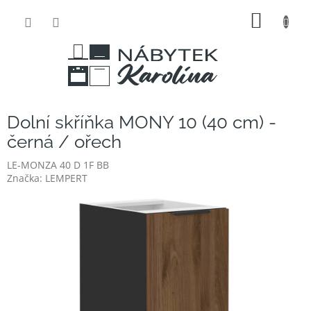
Přejít
NÁKUP
na
obsah
KOŠÍK
Dolní skříňka MONY 10 (40 cm) -
černá / ořech
LE-MONZA 40 D 1F BB
Značka:
LEMPERT