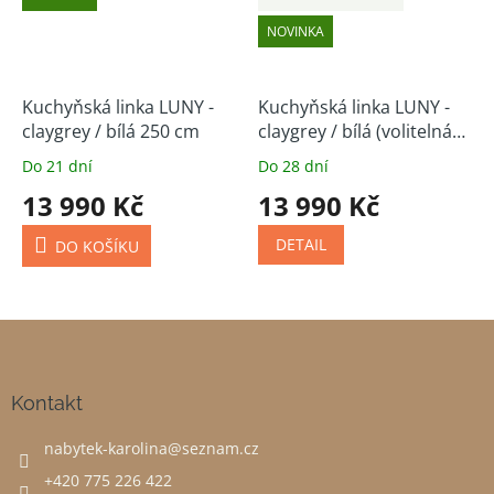
NOVINKA
Kuchyňská linka LUNY -
Kuchyňská linka LUNY -
claygrey / bílá 250 cm
claygrey / bílá (volitelná
sestava)
Do 21 dní
Do 28 dní
13 990 Kč
13 990 Kč
DETAIL
DO KOŠÍKU
Z
á
p
a
Kontakt
t
nabytek-karolina
@
seznam.cz
í
+420 775 226 422