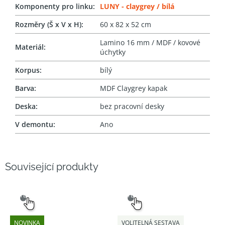
Komponenty pro linku
:
LUNY - claygrey / bílá
Rozměry (Š x V x H)
:
60 x 82 x 52 cm
Lamino 16 mm / MDF / kovové
Materiál
:
úchytky
Korpus
:
bílý
Barva
:
MDF Claygrey kapak
Deska
:
bez pracovní desky
V demontu
:
Ano
Související produkty
SNADNÝ
SNADNÝ
VÝBĚR
VÝBĚR
NOVINKA
VOLITELNÁ SESTAVA