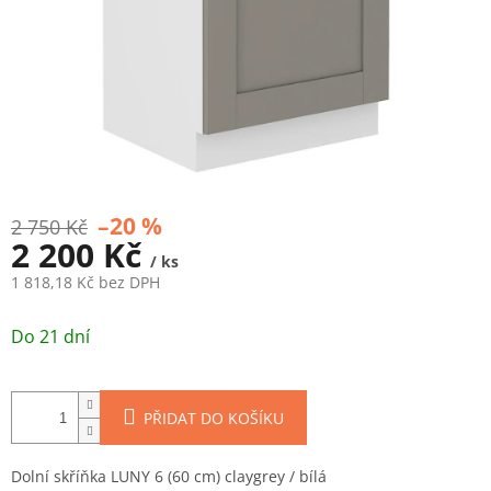
–20 %
2 750 Kč
2 200 Kč
/ ks
1 818,18 Kč bez DPH
Měrná
cena:
Do 21 dní
PŘIDAT DO KOŠÍKU
Dolní skříňka LUNY 6 (60 cm) claygrey / bílá