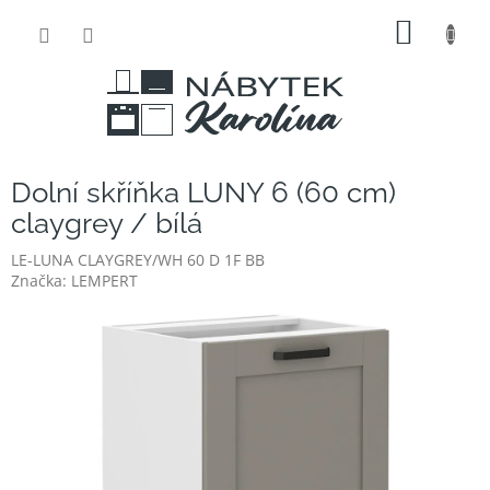
Přejít
NÁKUP
na
obsah
KOŠÍK
Dolní skříňka LUNY 6 (60 cm)
claygrey / bílá
LE-LUNA CLAYGREY/WH 60 D 1F BB
Značka:
LEMPERT