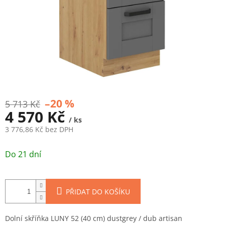
–20 %
5 713 Kč
4 570 Kč
/ ks
3 776,86 Kč bez DPH
Měrná
cena:
Do 21 dní
PŘIDAT DO KOŠÍKU
Dolní skříňka LUNY 52 (40 cm) dustgrey / dub artisan