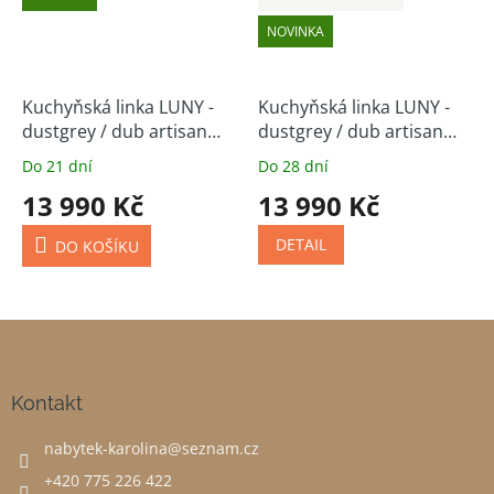
NOVINKA
Kuchyňská linka LUNY -
Kuchyňská linka LUNY -
dustgrey / dub artisan
dustgrey / dub artisan
250 cm
(volitelná sestava)
Do 21 dní
Do 28 dní
13 990 Kč
13 990 Kč
DETAIL
DO KOŠÍKU
Z
á
p
a
Kontakt
t
nabytek-karolina
@
seznam.cz
í
+420 775 226 422