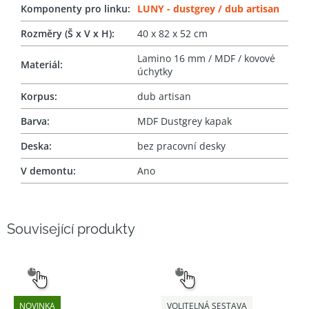
Komponenty pro linku
:
LUNY - dustgrey / dub artisan
Rozměry (Š x V x H)
:
40 x 82 x 52 cm
Lamino 16 mm / MDF / kovové
Materiál
:
úchytky
Korpus
:
dub artisan
Barva
:
MDF Dustgrey kapak
Deska
:
bez pracovní desky
V demontu
:
Ano
Související produkty
SNADNÝ
SNADNÝ
VÝBĚR
VÝBĚR
NOVINKA
VOLITELNÁ SESTAVA