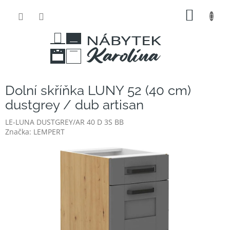
Přejít
NÁKUP
na
obsah
KOŠÍK
Dolní skříňka LUNY 52 (40 cm)
dustgrey / dub artisan
LE-LUNA DUSTGREY/AR 40 D 3S BB
Značka:
LEMPERT