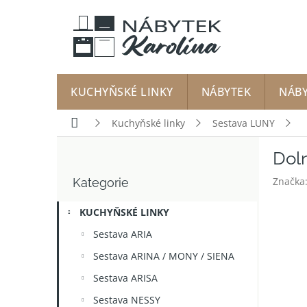
Přejít
na
obsah
KUCHYŇSKÉ LINKY
NÁBYTEK
NÁB
Domů
Kuchyňské linky
Sestava LUNY
P
Doln
o
Přeskočit
s
Značka
Kategorie
kategorie
t
r
KUCHYŇSKÉ LINKY
a
n
Sestava ARIA
n
Sestava ARINA / MONY / SIENA
í
p
Sestava ARISA
a
Sestava NESSY