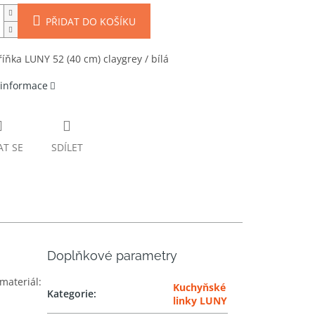
PŘIDAT DO KOŠÍKU
říňka LUNY 52 (40 cm) claygrey / bílá
 informace
AT SE
SDÍLET
Doplňkové parametry
 materiál:
Kuchyňské
Kategorie
:
linky LUNY