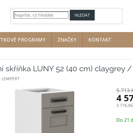
HLEDAT
YTKOVÉ PROGRAMY
ZNAČKY
KONTAKT
í skříňka LUNY 52 (40 cm) claygrey / 
:
LEMPERT
5 713 
4 5
3 776,8
Měrná
cena:
Do 21 d