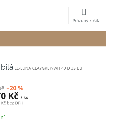
NÁKUPNÍ
KOŠÍK
Prázdný košík
bílá
LE-LUNA CLAYGREY/WH 40 D 3S BB
–20 %
Kč
70 Kč
/ ks
6 Kč bez DPH
ní