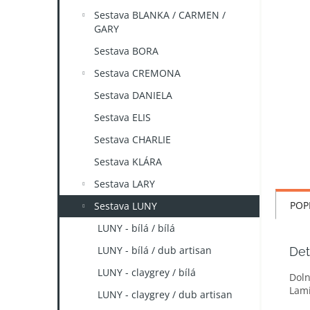
n
Sestava BLANKA / CARMEN /
e
GARY
l
Sestava BORA
Sestava CREMONA
Sestava DANIELA
Sestava ELIS
Sestava CHARLIE
Sestava KLÁRA
Sestava LARY
POP
Sestava LUNY
LUNY - bílá / bílá
LUNY - bílá / dub artisan
Det
LUNY - claygrey / bílá
Doln
Lami
LUNY - claygrey / dub artisan