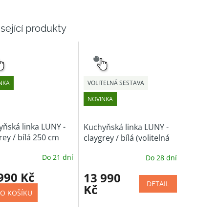
sející produkty
NÝ
SNADNÝ
ĚR
VÝBĚR
NKA
VOLITELNÁ SESTAVA
NOVINKA
ňská linka LUNY -
Kuchyňská linka LUNY -
rey / bílá 250 cm
claygrey / bílá (volitelná
sestava)
Do 21 dní
Do 28 dní
990 Kč
13 990
DETAIL
Kč
O KOŠÍKU