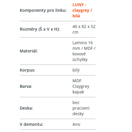
LUNY -
Komponenty pro linku
:
claygrey /
bílá
40 x 82 x 52
Rozměry (Š x V x H)
:
cm
Lamino 16
mm / MDF /
Materiál
:
kovové
úchytky
Korpus
:
bílý
MDF
Barva
:
Claygrey
kapak
bez
Deska
:
pracovní
desky
V demontu
:
Ano