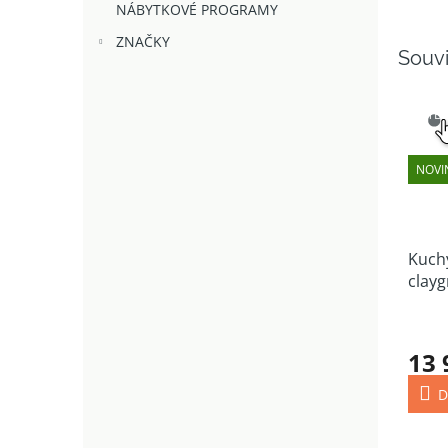
NÁBYTKOVÉ PROGRAMY
ZNAČKY
Souvi
SNAD
VÝB
NOVI
Kuchy
clayg
13 
D