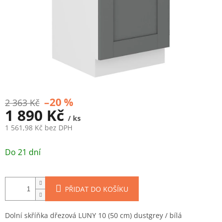
–20 %
2 363 Kč
1 890 Kč
/ ks
1 561,98 Kč bez DPH
Měrná
cena:
Do 21 dní
PŘIDAT DO KOŠÍKU
Dolní skříňka dřezová LUNY 10 (50 cm) dustgrey / bílá