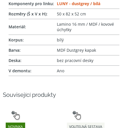
Komponenty pro linku
:
LUNY - dustgrey / bílá
Rozměry (Š x V x H)
:
50 x 82 x 52 cm
Lamino 16 mm / MDF / kovové
Materiál
:
úchytky
Korpus
:
bílý
Barva
:
MDF Dustgrey kapak
Deska
:
bez pracovní desky
V demontu
:
Ano
Související produkty
SNADNÝ
SNADNÝ
VÝBĚR
VÝBĚR
NOVINKA
VOLITELNÁ SESTAVA