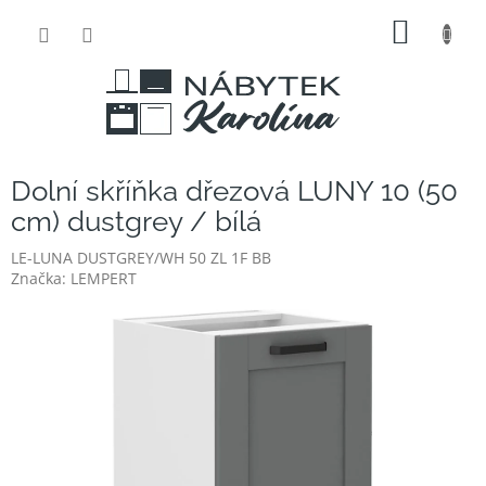
Přejít
NÁKUP
na
obsah
KOŠÍK
Dolní skříňka dřezová LUNY 10 (50
cm) dustgrey / bílá
LE-LUNA DUSTGREY/WH 50 ZL 1F BB
Značka:
LEMPERT