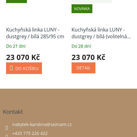
NOVINKA
Kuchyňská linka LUNY -
Kuchyňská linka LUNY -
dustgrey / bílá 285/95 cm
dustgrey / bílá (volitelná
sestava)
Do 21 dní
Do 28 dní
23 070 Kč
23 070 Kč
DETAIL
DO KOŠÍKU
Z
á
p
a
Kontakt
t
nabytek-karolina
@
seznam.cz
í
+420 775 226 422