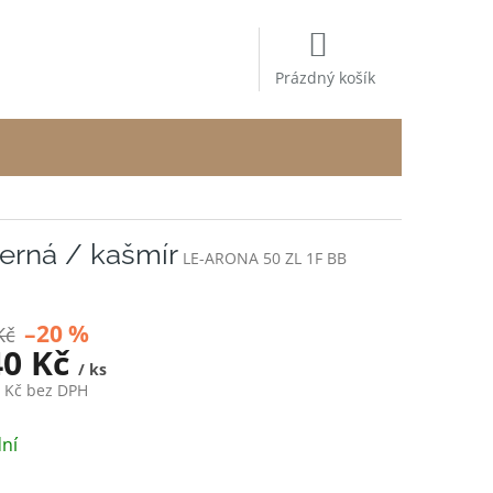
NÁKUPNÍ
KOŠÍK
Prázdný košík
černá / kašmír
LE-ARONA 50 ZL 1F BB
–20 %
Kč
40 Kč
/ ks
3 Kč bez DPH
ní