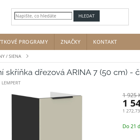
HLEDAT
YTKOVÉ PROGRAMY
ZNAČKY
KONTAKT
NY / SIENA
í skříňka dřezová ARINA 7 (50 cm) - 
:
LEMPERT
1 925 
1 5
1 272,7
Měrná
cena:
Do 21 d