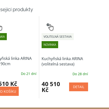
sející produkty
NÝ
SNADNÝ
ĚR
VÝBĚR
NKA
VOLITELNÁ SESTAVA
NOVINKA
yňská linka ARINA
Kuchyňská linka ARINA
190cm
(volitelná sestava)
Do 21 dní
Do 28 dní
510 Kč
40 510
DETAIL
Kč
O KOŠÍKU