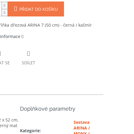
PŘIDAT DO KOŠÍKU
říňka dřezová ARINA 7 (50 cm) - černá / kašmír
 informace
AT SE
SDÍLET
Doplňkové parametry
2 x 52 cm,
Sestava
černý mat
ARINA /
Kategorie
:
MONY /