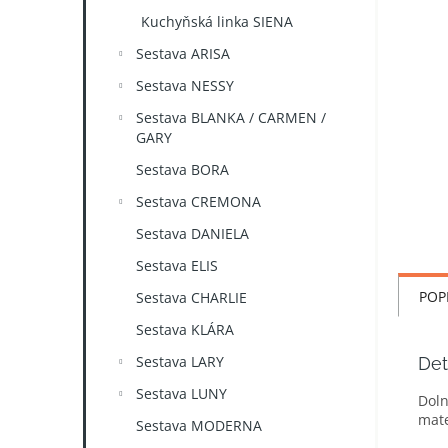
n
Kuchyňská linka SIENA
e
l
Sestava ARISA
Sestava NESSY
Sestava BLANKA / CARMEN /
GARY
Sestava BORA
Sestava CREMONA
Sestava DANIELA
Sestava ELIS
POP
Sestava CHARLIE
Sestava KLÁRA
Sestava LARY
Det
Sestava LUNY
Doln
mate
Sestava MODERNA