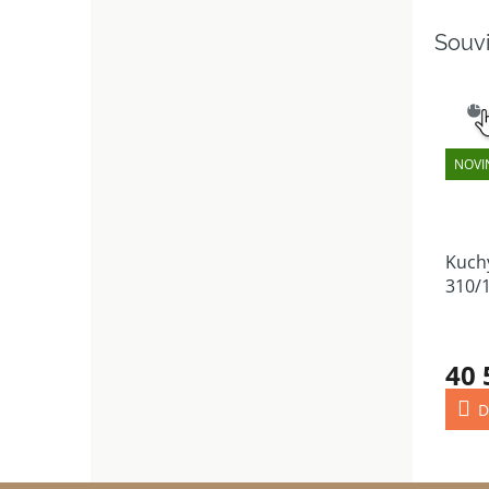
Souvi
SNAD
VÝB
NOVI
Kuch
310/
40 
D