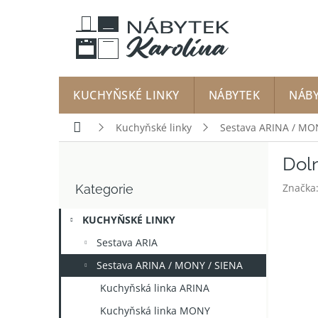
Přejít
na
obsah
KUCHYŇSKÉ LINKY
NÁBYTEK
NÁB
Domů
Kuchyňské linky
Sestava ARINA / MO
P
Doln
o
Přeskočit
s
Značka
Kategorie
kategorie
t
r
KUCHYŇSKÉ LINKY
a
n
Sestava ARIA
n
Sestava ARINA / MONY / SIENA
í
p
Kuchyňská linka ARINA
a
Kuchyňská linka MONY